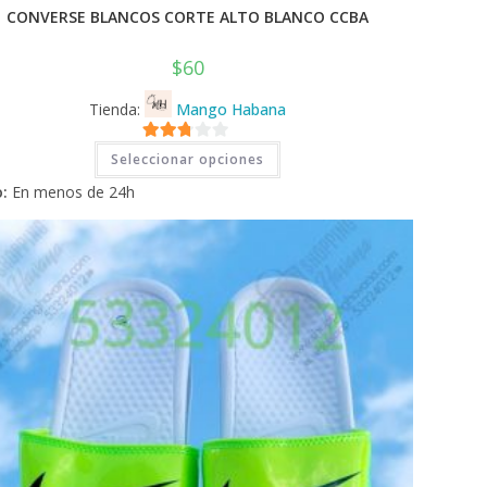
CONVERSE BLANCOS CORTE ALTO BLANCO CCBA
$
60
Tienda:
Mango Habana
Este
2.71
Seleccionar opciones
producto
tiene
de 5
:
En menos de 24h
múltiples
variantes.
Las
opciones
se
pueden
elegir
en
la
página
de
producto