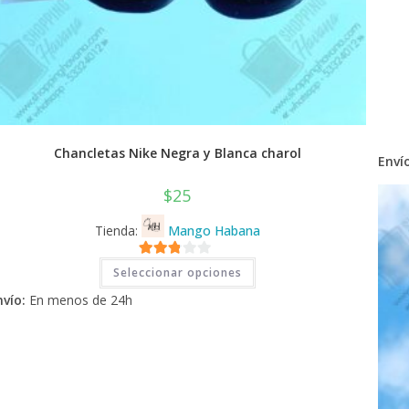
Chancletas Nike Negra y Blanca charol
Envío
$
25
Tienda:
Mango Habana
Este
2.71
Seleccionar opciones
producto
tiene
de 5
nvío:
En menos de 24h
múltiples
variantes.
Las
opciones
se
pueden
elegir
en
la