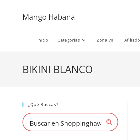
Ir
al
Mango Habana
contenido
Inicio
Categorías
Zona VIP
Afiliad
BIKINI BLANCO
¿Qué Buscas?