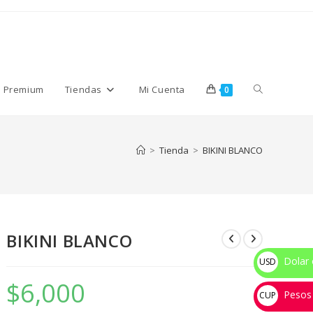
Alternar
s Premium
Tiendas
Mi Cuenta
0
búsqueda
>
Tienda
>
BIKINI BLANCO
de
BIKINI BLANCO
la
Dolar 
USD
$
$
6,000
Pesos
web
CUP