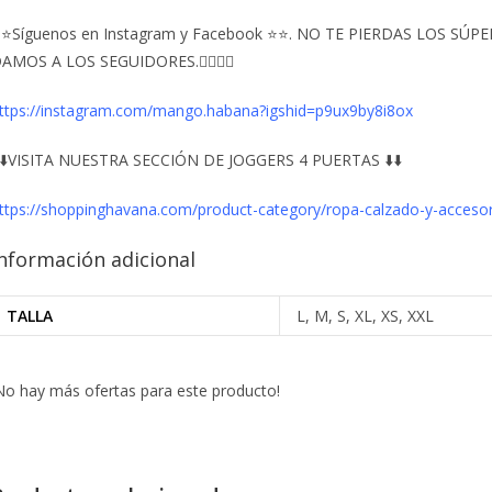
⭐Síguenos en Instagram y Facebook ⭐⭐. NO TE PIERDAS LOS S
AMOS A LOS SEGUIDORES.👇🏻👇🏻
ttps://instagram.com/mango.habana?igshid=p9ux9by8i8ox
️⬇️VISITA NUESTRA SECCIÓN DE JOGGERS 4 PUERTAS ⬇️⬇️
ttps://shoppinghavana.com/product-category/ropa-calzado-y-acceso
nformación adicional
TALLA
L, M, S, XL, XS, XXL
No hay más ofertas para este producto!