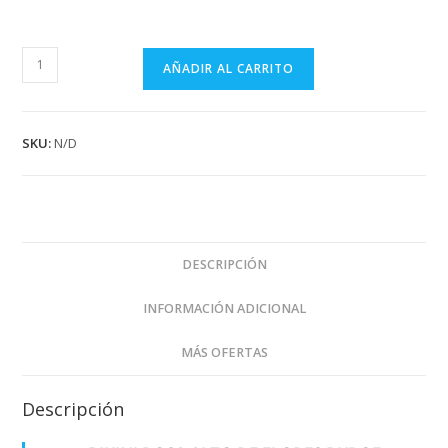
BIKINI
AÑADIR AL CARRITO
ROSA
ALTO
DE
SKU:
N/D
FLORES
BKROF
cantidad
DESCRIPCIÓN
INFORMACIÓN ADICIONAL
MÁS OFERTAS
Descripción