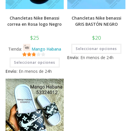
Chancletas Nike Benassi
Chancletas Nike benassi
correa en Rosa logo Negro
GRIS BASTÓN NEGRO
$
25
$
20
Este
Tienda:
Mango Habana
Seleccionar opciones
prod
tiene
Envío:
En menos de 24h
múlti
Este
2.71
varia
Seleccionar opciones
producto
Las
tiene
de 5
opci
Envío:
En menos de 24h
múltiples
se
variantes.
pued
Las
elegi
opciones
en
se
la
pueden
pági
elegir
de
en
prod
la
página
de
producto