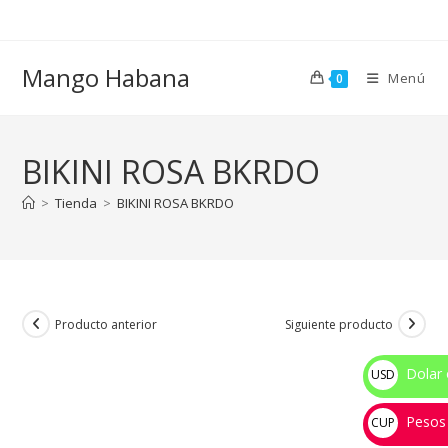
Ir
al
contenido
Mango Habana
Menú
0
BIKINI ROSA BKRDO
>
Tienda
>
BIKINI ROSA BKRDO
Producto anterior
Siguiente producto
Dolar 
USD
$
Pesos
CUP