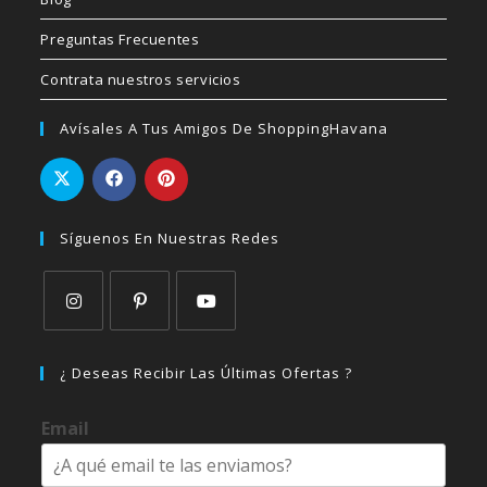
Preguntas Frecuentes
Contrata nuestros servicios
Avísales A Tus Amigos De ShoppingHavana
Síguenos En Nuestras Redes
Se
Se
Se
abre
abre
abre
¿ Deseas Recibir Las Últimas Ofertas ?
en
en
en
una
una
una
Email
nueva
nueva
nueva
pestaña
pestaña
pestaña