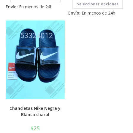
Este
2.71
tiene
de 5
Seleccionar opciones
prod
Envío:
En menos de 24h
múltiples
tiene
de 5
variantes.
Envío:
En menos de 24h
múlti
Las
varia
opciones
Las
se
opci
pueden
se
elegir
pued
en
elegi
la
en
página
la
de
pági
producto
de
prod
Chancletas Nike Negra y
Blanca charol
$
25