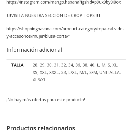
https://instagram.com/mango.habana?igshid=p9ux9by8i8ox
⬇️⬇️VISITA NUESTRA SECCIÓN DE CROP-TOPS ⬇️⬇️
https://shoppinghavana.com/product-category/ropa-calzado-
y-accesorios/mujer/blusa-corta/
”
Información adicional
TALLA
28, 29, 30, 31, 32, 34, 36, 38, 40, L, M, S, XL,
XS, XXL, XXXL, 33, L/XL, M/L, S/M, UNITALLA,
XL/XXL
¡No hay más ofertas para este producto!
Productos relacionados