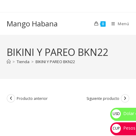
Ir
al
contenido
Mango Habana
Menú
0
BIKINI Y PAREO BKN22
>
Tienda
>
BIKINI Y PAREO BKN22
Producto anterior
Siguiente producto
Dolar 
USD
$
Pesos
CUP