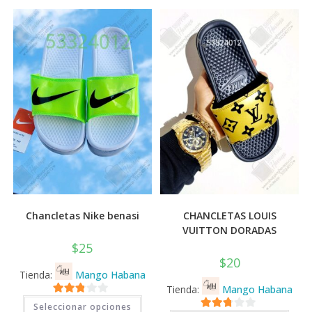
Chancletas Nike benasi
CHANCLETAS LOUIS
VUITTON DORADAS
$
25
$
20
Tienda:
Mango Habana
Tienda:
Mango Habana
Este
2.71
Seleccionar opciones
producto