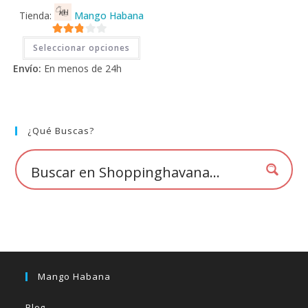
Tienda:
Mango Habana
Este
2.71
Seleccionar opciones
producto
tiene
de 5
Envío:
En menos de 24h
múltiples
variantes.
Las
opciones
se
pueden
elegir
¿Qué Buscas?
en
la
página
de
producto
Mango Habana
Blog