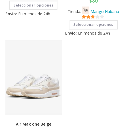
$
80
Este
Seleccionar opciones
producto
tiene
Tienda:
Mango Habana
Envío:
En menos de 24h
múltiples
variantes.
Este
Las
2.71
Seleccionar opciones
prod
opciones
tiene
de 5
se
Envío:
En menos de 24h
múlti
pueden
varia
elegir
Las
en
opci
la
se
página
pued
de
elegi
producto
en
la
pági
de
prod
Air Max one Beige