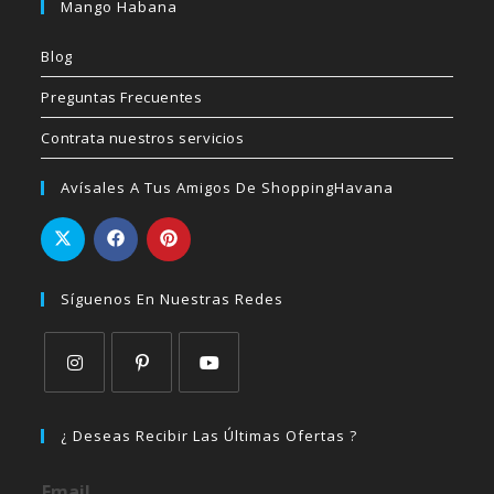
Mango Habana
Blog
Preguntas Frecuentes
Contrata nuestros servicios
Avísales A Tus Amigos De ShoppingHavana
Síguenos En Nuestras Redes
Se
Se
Se
abre
abre
abre
¿ Deseas Recibir Las Últimas Ofertas ?
en
en
en
una
una
una
Email