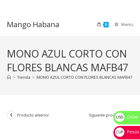
Ir
al
contenido
Mango Habana
Menú
0
MONO AZUL CORTO CON
FLORES BLANCAS MAFB47
>
Tienda
>
MONO AZUL CORTO CON FLORES BLANCAS MAFB47
Producto anterior
Siguiente producto
Dolar 
USD
$
Pesos
CUP