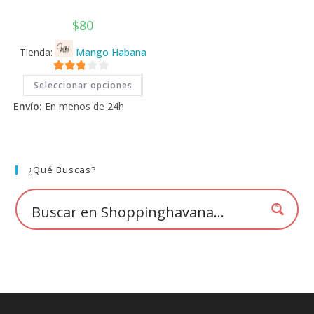
$
80
Tienda:
Mango Habana
Este
2.71
Seleccionar opciones
producto
tiene
de 5
Envío:
En menos de 24h
múltiples
variantes.
Las
opciones
se
pueden
elegir
¿Qué Buscas?
en
la
página
de
producto