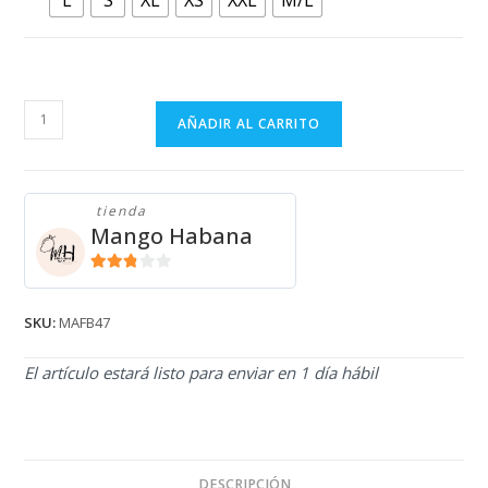
MONO
AÑADIR AL CARRITO
AZUL
CORTO
CON
tienda
FLORES
Mango Habana
BLANCAS
MAFB47
2.71
cantidad
de 5
SKU:
MAFB47
El artículo estará listo para enviar en 1 día hábil
DESCRIPCIÓN