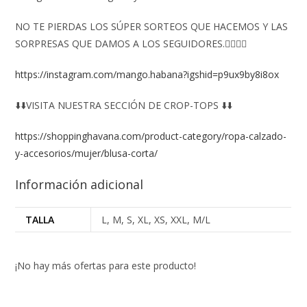
NO TE PIERDAS LOS SÚPER SORTEOS QUE HACEMOS Y LAS
SORPRESAS QUE DAMOS A LOS SEGUIDORES.👇🏻👇🏻
https://instagram.com/mango.habana?igshid=p9ux9by8i8ox
⬇️⬇️VISITA NUESTRA SECCIÓN DE CROP-TOPS ⬇️⬇️
https://shoppinghavana.com/product-category/ropa-calzado-
y-accesorios/mujer/blusa-corta/
Información adicional
TALLA
L, M, S, XL, XS, XXL, M/L
¡No hay más ofertas para este producto!