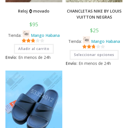
Reloj ⌚ movado
CHANCLETAS NIKE BY LOUIS
VUITTON NEGRAS
$
95
$
25
Tienda:
Mango Habana
Tienda:
Mango Habana
2.71
Añadir al carrito
Este
2.71
de 5
Seleccionar opciones
prod
Envío:
En menos de 24h
tiene
de 5
Envío:
En menos de 24h
múlti
varia
Las
opci
se
pued
elegi
en
la
pági
de
prod