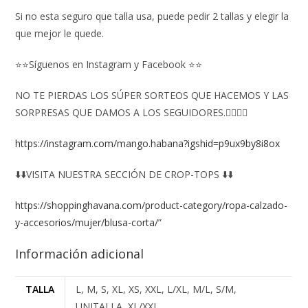
Si no esta seguro que talla usa, puede pedir 2 tallas y elegir la
que mejor le quede.
⭐⭐Síguenos en Instagram y Facebook ⭐⭐
NO TE PIERDAS LOS SÚPER SORTEOS QUE HACEMOS Y LAS
SORPRESAS QUE DAMOS A LOS SEGUIDORES.👇🏻👇🏻
https://instagram.com/mango.habana?igshid=p9ux9by8i8ox
⬇️⬇️VISITA NUESTRA SECCIÓN DE CROP-TOPS ⬇️⬇️
https://shoppinghavana.com/product-category/ropa-calzado-
y-accesorios/mujer/blusa-corta/
”
Información adicional
TALLA
L, M, S, XL, XS, XXL, L/XL, M/L, S/M,
UNITALLA, XL/XXL