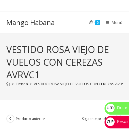
Ir
al
contenido
Mango Habana
Menú
0
VESTIDO ROSA VIEJO DE
VUELOS CON CEREZAS
AVRVC1
>
Tienda
>
VESTIDO ROSA VIEJO DE VUELOS CON CEREZAS AVRVC1
Dolar 
USD
$
Producto anterior
Siguiente producto
Pesos
CUP