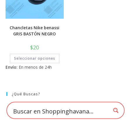
Chancletas Nike benassi
GRIS BASTÓN NEGRO
$
20
Este
Seleccionar opciones
producto
tiene
Envío:
En menos de 24h
múltiples
variantes.
Las
opciones
se
pueden
elegir
¿Qué Buscas?
en
la
página
de
producto