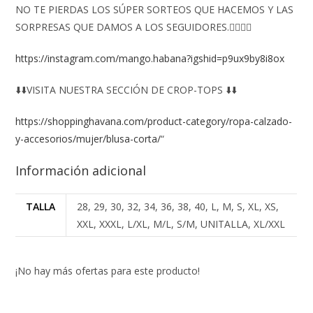
NO TE PIERDAS LOS SÚPER SORTEOS QUE HACEMOS Y LAS
SORPRESAS QUE DAMOS A LOS SEGUIDORES.👇🏻👇🏻
https://instagram.com/mango.habana?igshid=p9ux9by8i8ox
⬇️⬇️VISITA NUESTRA SECCIÓN DE CROP-TOPS ⬇️⬇️
https://shoppinghavana.com/product-category/ropa-calzado-
y-accesorios/mujer/blusa-corta/
“
Información adicional
TALLA
28, 29, 30, 32, 34, 36, 38, 40, L, M, S, XL, XS,
XXL, XXXL, L/XL, M/L, S/M, UNITALLA, XL/XXL
¡No hay más ofertas para este producto!