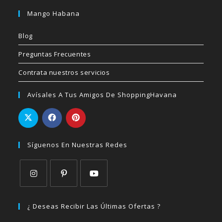
Mango Habana
Blog
Preguntas Frecuentes
Contrata nuestros servicios
Avísales A Tus Amigos De ShoppingHavana
Síguenos En Nuestras Redes
Se
Se
Se
abre
abre
abre
¿ Deseas Recibir Las Últimas Ofertas ?
en
en
en