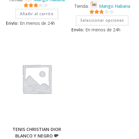
Tienda:
Mango Habana
2.71
Añadir al carrito
Este
2.71
de 5
Seleccionar opciones
prod
Envío:
En menos de 24h
tiene
de 5
Envío:
En menos de 24h
múlti
varia
Las
opci
se
pued
elegi
en
la
pági
de
prod
TENIS CHRISTIAN DIOR
BLANCO Y NEGRO 💸