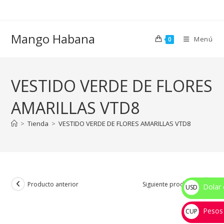
Ir
al
contenido
Mango Habana
Menú
0
VESTIDO VERDE DE FLORES
AMARILLAS VTD8
>
Tienda
>
VESTIDO VERDE DE FLORES AMARILLAS VTD8
Producto anterior
Siguiente producto
Dolar 
USD
$
Pesos
CUP