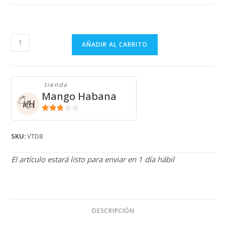
VESTIDO
AÑADIR AL CARRITO
VERDE
DE
FLORES
tienda
AMARILLAS
Mango Habana
VTD8
cantidad
2.71
de 5
SKU:
VTD8
El artículo estará listo para enviar en 1 día hábil
DESCRIPCIÓN