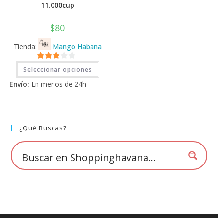
11.000cup
$
80
Tienda:
Mango Habana
Este
2.71
Seleccionar opciones
producto
tiene
de 5
Envío:
En menos de 24h
múltiples
variantes.
Las
opciones
se
pueden
elegir
¿Qué Buscas?
en
la
página
de
producto