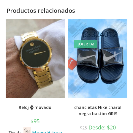
Productos relacionados
¡OFERTA!
Reloj ⌚ movado
chancletas Nike charol
negra bastón GRIS
$
95
Desde:
$
20
$
25
Tienda:
Mango Habana