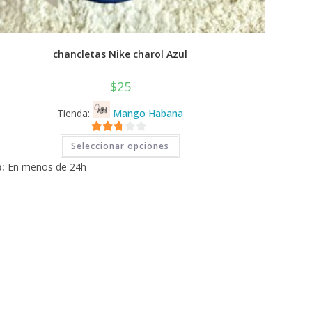
chancletas Nike charol Azul
$
25
Tienda:
Mango Habana
Este
2.71
Seleccionar opciones
producto
tiene
de 5
:
En menos de 24h
múltiples
variantes.
Las
opciones
se
pueden
elegir
en
la
página
de
producto