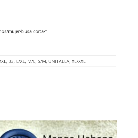
ios/mujer/blusa-corta/
”
, XXXL, 33, L/XL, M/L, S/M, UNITALLA, XL/XXL