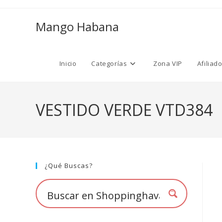
Ir
al
Mango Habana
contenido
Inicio
Categorías
Zona VIP
Afiliad
VESTIDO VERDE VTD384
¿Qué Buscas?