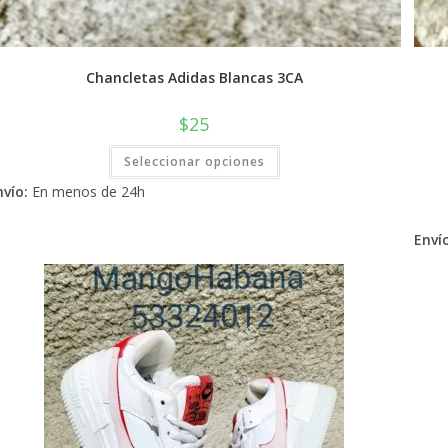
Chancletas Adidas Blancas 3CA
$
25
Este
Seleccionar opciones
producto
tiene
nvío:
En menos de 24h
múltiples
variantes.
Las
opciones
Envío
se
pueden
elegir
en
la
página
de
producto