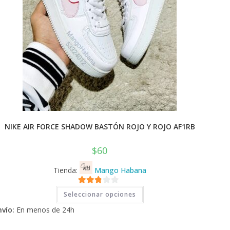
NIKE AIR FORCE SHADOW BASTÓN ROJO Y ROJO AF1RB
$
60
Tienda:
Mango Habana
Este
2.71
Seleccionar opciones
producto
tiene
de 5
nvío:
En menos de 24h
múltiples
variantes.
Las