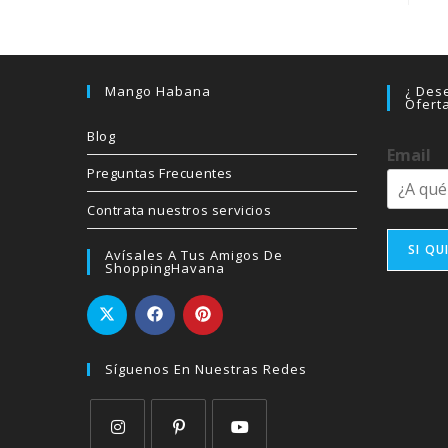
Mango Habana
¿ Dese
Ofert
Blog
Email
Preguntas Frecuentes
Contrata nuestros servicios
SI QU
Avísales A Tus Amigos De
ShoppingHavana
Síguenos En Nuestras Redes