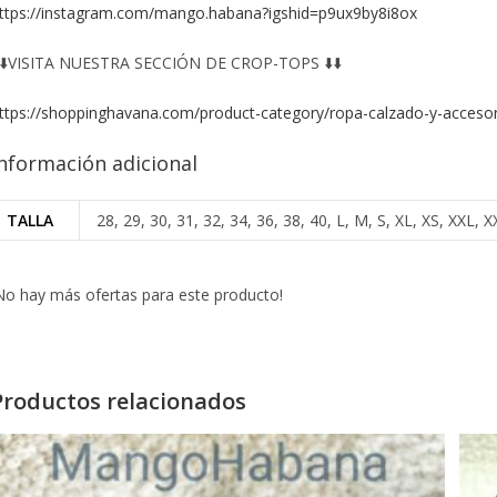
ttps://instagram.com/mango.habana?igshid=p9ux9by8i8ox
️⬇️VISITA NUESTRA SECCIÓN DE CROP-TOPS ⬇️⬇️
ttps://shoppinghavana.com/product-category/ropa-calzado-y-accesor
nformación adicional
TALLA
28, 29, 30, 31, 32, 34, 36, 38, 40, L, M, S, XL, XS, XXL
No hay más ofertas para este producto!
Productos relacionados