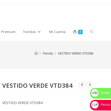
Alternar
s Premium
Tiendas
Mi Cuenta
0
búsqueda
>
Tienda
>
VESTIDO VERDE VTD384
de
VESTIDO VERDE VTD384
la
Dolar 
USD
$
VESTIDO VERDE VTD384
Pesos
web
CUP