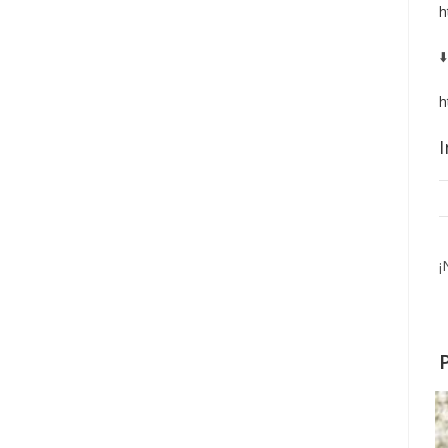
h
⬇
h
I
¡