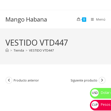
Ir
al
contenido
Mango Habana
Menú
0
VESTIDO VTD447
>
Tienda
>
VESTIDO VTD447
Producto anterior
Siguiente producto
Dolar 
USD
$
Pesos
CUP