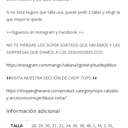
Si no esta seguro que talla usa, puede pedir 2 tallas y elegir la
que mejor le quede.
⭐⭐Síguenos en Instagram y Facebook ⭐⭐
NO TE PIERDAS LOS SÚPER SORTEOS QUE HACEMOS Y LAS
SORPRESAS QUE DAMOS A LOS SEGUIDORES.👇🏻👇🏻
https://instagram.com/mango.habana?igshid=p9ux9by8i8ox
⬇️⬇️VISITA NUESTRA SECCIÓN DE CROP-TOPS ⬇️⬇️
https://shoppinghavana.com/product-category/ropa-calzado-
y-accesorios/mujer/blusa-corta/
”
Información adicional
TALLA
28, 29, 30, 31, 32, 34, 36, 38, 40, L, M, S, XL,