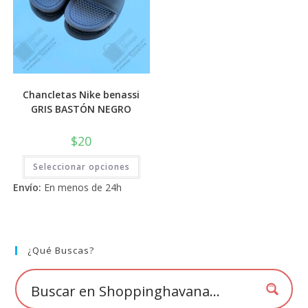
Chancletas Nike benassi
GRIS BASTÓN NEGRO
$
20
Este
Seleccionar opciones
producto
tiene
Envío:
En menos de 24h
múltiples
variantes.
Las
opciones
se
pueden
elegir
¿Qué Buscas?
en
la
página
de
producto