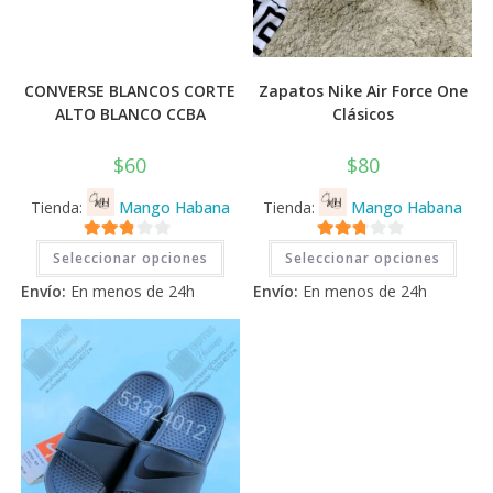
CONVERSE BLANCOS CORTE
Zapatos Nike Air Force One
ALTO BLANCO CCBA
Clásicos
$
60
$
80
Tienda:
Mango Habana
Tienda:
Mango Habana
Este
Este
2.71
2.71
Seleccionar opciones
Seleccionar opciones
producto
prod
tiene
tiene
de 5
de 5
Envío:
En menos de 24h
Envío:
En menos de 24h
múltiples
múlti
variantes.
varia
Las
Las
opciones
opci
se
se
pueden
pued
elegir
elegi
en
en
la
la
página
pági
de
de
producto
prod