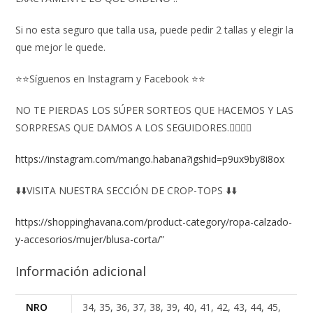
Si no esta seguro que talla usa, puede pedir 2 tallas y elegir la
que mejor le quede.
⭐⭐Síguenos en Instagram y Facebook ⭐⭐
NO TE PIERDAS LOS SÚPER SORTEOS QUE HACEMOS Y LAS
SORPRESAS QUE DAMOS A LOS SEGUIDORES.👇🏻👇🏻
https://instagram.com/mango.habana?igshid=p9ux9by8i8ox
⬇️⬇️VISITA NUESTRA SECCIÓN DE CROP-TOPS ⬇️⬇️
https://shoppinghavana.com/product-category/ropa-calzado-
y-accesorios/mujer/blusa-corta/
”
Información adicional
NRO
34, 35, 36, 37, 38, 39, 40, 41, 42, 43, 44, 45,