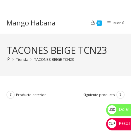
Ir
al
contenido
Mango Habana
Menú
0
TACONES BEIGE TCN23
>
Tienda
>
TACONES BEIGE TCN23
Producto anterior
Siguiente producto
Dolar 
USD
$
Pesos
CUP