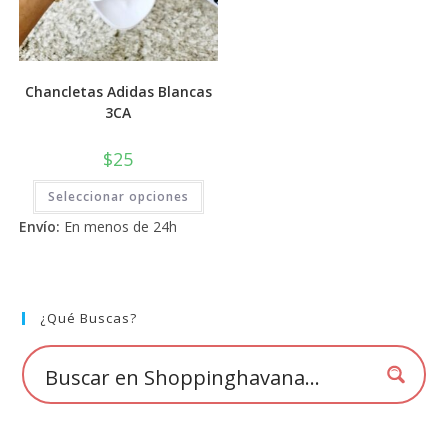
Chancletas Adidas Blancas
3CA
$
25
Este
Seleccionar opciones
producto
tiene
Envío:
En menos de 24h
múltiples
variantes.
Las
opciones
se
pueden
elegir
¿Qué Buscas?
en
la
página
de
producto