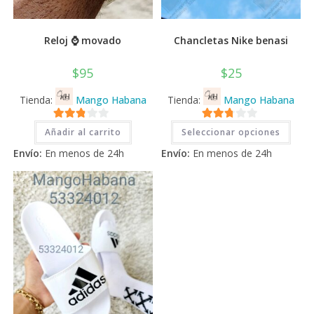
Reloj ⌚ movado
Chancletas Nike benasi
$
95
$
25
Tienda:
Mango Habana
Tienda:
Mango Habana
Este
2.71
2.71
Añadir al carrito
Seleccionar opciones
prod
tiene
de 5
de 5
Envío:
En menos de 24h
Envío:
En menos de 24h
múlti
varia
Las
opci
se
pued
elegi
en
la
pági
de
prod