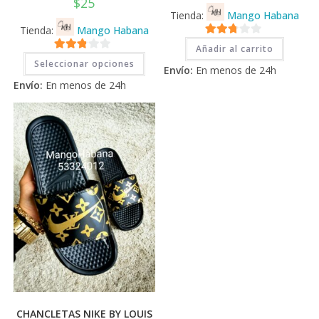
$
25
Tienda:
Mango Habana
Tienda:
Mango Habana
2.71
Añadir al carrito
Este
2.71
de 5
Seleccionar opciones
producto
Envío:
En menos de 24h
tiene
de 5
Envío:
En menos de 24h
múltiples
variantes.
Las
opciones
se
pueden
elegir
en
la
página
de
producto
CHANCLETAS NIKE BY LOUIS