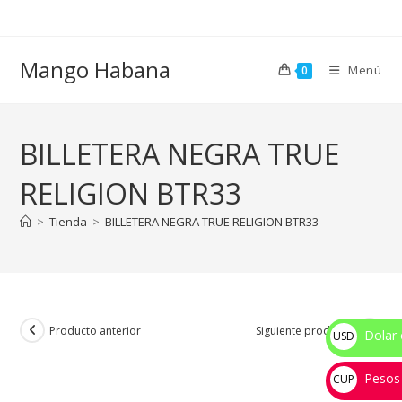
Ir
al
contenido
Mango Habana
Menú
0
BILLETERA NEGRA TRUE
RELIGION BTR33
>
Tienda
>
BILLETERA NEGRA TRUE RELIGION BTR33
Producto anterior
Siguiente producto
Dolar 
USD
$
Pesos
CUP