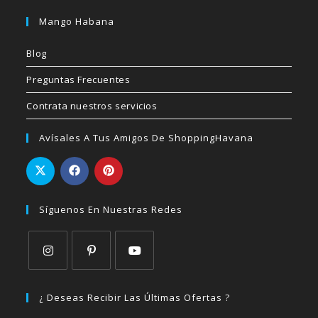
Mango Habana
Blog
Preguntas Frecuentes
Contrata nuestros servicios
Avísales A Tus Amigos De ShoppingHavana
Síguenos En Nuestras Redes
Se
Se
Se
abre
abre
abre
¿ Deseas Recibir Las Últimas Ofertas ?
en
en
en