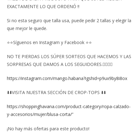
EXACTAMENTE LO QUE ORDENÓ ‼️
Si no esta seguro que talla usa, puede pedir 2 tallas y elegir la
que mejor le quede.
⭐⭐Síguenos en Instagram y Facebook ⭐⭐
NO TE PIERDAS LOS SÚPER SORTEOS QUE HACEMOS Y LAS
SORPRESAS QUE DAMOS A LOS SEGUIDORES.👇🏻👇🏻
https://instagram.com/mango.habana?igshid=p9ux9by8i8ox
⬇️⬇️VISITA NUESTRA SECCIÓN DE CROP-TOPS ⬇️⬇️
https://shoppinghavana.com/product-category/ropa-calzado-
y-accesorios/mujer/blusa-corta/
”
¡No hay más ofertas para este producto!