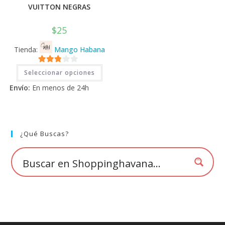
VUITTON NEGRAS
$
25
Tienda:
Mango Habana
Este
2.71
Seleccionar opciones
producto
tiene
de 5
Envío:
En menos de 24h
múltiples
variantes.
Las
opciones
se
pueden
elegir
¿Qué Buscas?
en
la
página
de
producto