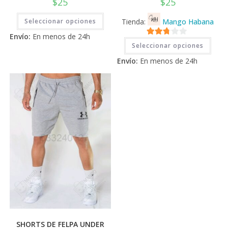
$
25
$
25
Este
Seleccionar opciones
Tienda:
Mango Habana
producto
tiene
Envío:
En menos de 24h
múltiples
Este
2.71
variantes.
Seleccionar opciones
prod
Las
tiene
de 5
opciones
Envío:
En menos de 24h
múlti
se
varia
pueden
Las
elegir
opci
en
se
la
pued
página
elegi
de
en
producto
la
pági
de
prod
SHORTS DE FELPA UNDER