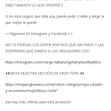
EXACTAMENTE LO QUE ORDENÓ ‼️
Si no esta seguro que talla usa, puede pedir 2 tallas y elegir la
que mejor le quede.
⭐⭐Síguenos en Instagram y Facebook ⭐⭐
NO TE PIERDAS LOS SÚPER SORTEOS QUE HACEMOS Y LAS
SORPRESAS QUE DAMOS A LOS SEGUIDORES.👇🏻👇🏻
https://instagram.com/mango.habana?igshid=p9ux9by8i8ox
⬇️⬇️VISITA NUESTRA SECCIÓN DE CROP-TOPS ⬇️⬇️
https://shoppinghavana.com/product-category/ropa-calzado-
y-accesorios/mujer/blusa-corta/
”
¡No hay más ofertas para este producto!