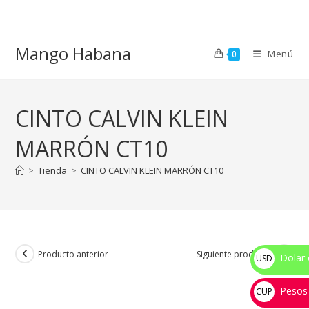
Ir
al
contenido
Mango Habana
Menú
0
CINTO CALVIN KLEIN
MARRÓN CT10
>
Tienda
>
CINTO CALVIN KLEIN MARRÓN CT10
Producto anterior
Siguiente producto
Dolar 
USD
$
Pesos
CUP