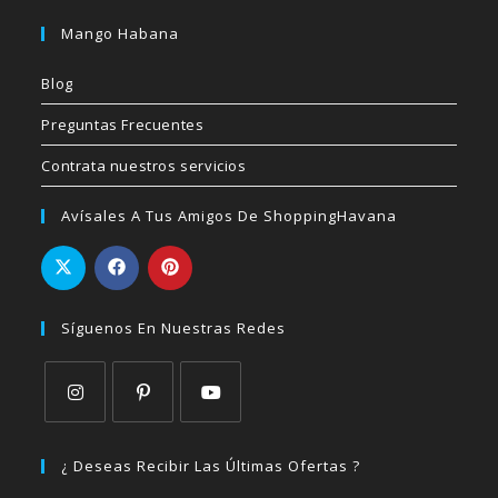
Mango Habana
Blog
Preguntas Frecuentes
Contrata nuestros servicios
Avísales A Tus Amigos De ShoppingHavana
Síguenos En Nuestras Redes
Se
Se
Se
abre
abre
abre
¿ Deseas Recibir Las Últimas Ofertas ?
en
en
en