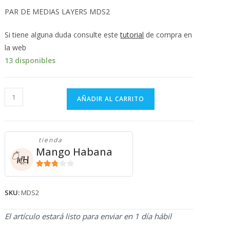
💰
PAR DE MEDIAS LAYERS MDS2
cup
Si tiene alguna duda consulte este
tutorial
de compra en
la web
13 disponibles
PAR
AÑADIR AL CARRITO
DE
MEDIAS
LAYERS
tienda
MDS2
Mango Habana
cantidad
2.71
de 5
SKU:
MDS2
El artículo estará listo para enviar en 1 día hábil