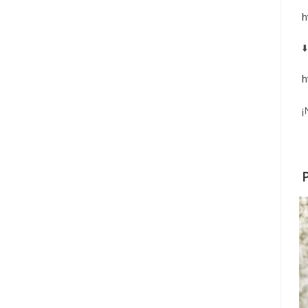
h
⬇
h
¡