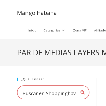
Ir
al
Mango Habana
contenido
Inicio
Categorías
Zona VIP
Afiliad
PAR DE MEDIAS LAYERS 
¿Qué Buscas?