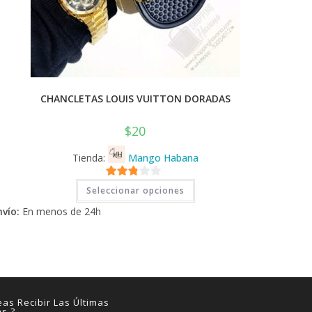
CHANCLETAS LOUIS VUITTON DORADAS
$
20
Tienda:
Mango Habana
Este
2.71
Seleccionar opciones
producto
tiene
de 5
nvío:
En menos de 24h
múltiples
variantes.
Las
opciones
se
pueden
elegir
en
la
página
as Recibir Las Últimas
de
as ?