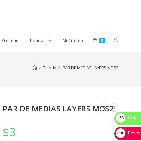
Alternar
s Premium
Tiendas
Mi Cuenta
0
búsqueda
>
Tienda
>
PAR DE MEDIAS LAYERS MDS2
de
PAR DE MEDIAS LAYERS MDS2
la
Dolar 
USD
$
$
3
Pesos
web
CUP