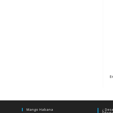
E
Mango Habana
¿ Dese
Ofert