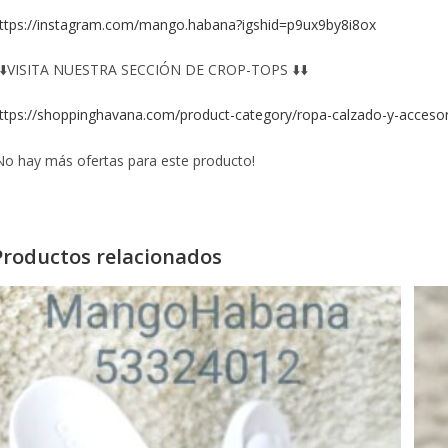
ttps://instagram.com/mango.habana?igshid=p9ux9by8i8ox
️⬇️VISITA NUESTRA SECCIÓN DE CROP-TOPS ⬇️⬇️
ttps://shoppinghavana.com/product-category/ropa-calzado-y-accesor
No hay más ofertas para este producto!
Productos relacionados