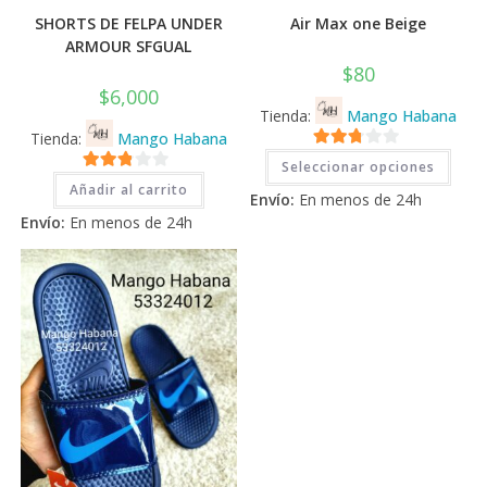
SHORTS DE FELPA UNDER
Air Max one Beige
ARMOUR SFGUAL
$
80
$
6,000
Tienda:
Mango Habana
Tienda:
Mango Habana
Este
2.71
Seleccionar opciones
prod
2.71
tiene
de 5
Añadir al carrito
Envío:
En menos de 24h
múlti
de 5
varia
Envío:
En menos de 24h
Las
opci
se
pued
elegi
en
la
pági
de
prod