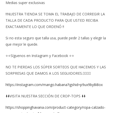
Medias super exclusivas
‼️NUESTRA TIENDA SE TOMA EL TRABAJO DE CORREGIR LA
TALLA DE CADA PRODUCTO PARA QUE USTED RECIBA
EXACTAMENTE LO QUE ORDENÓ ‼️
Si no esta seguro que talla usa, puede pedir 2 tallas y elegir la
que mejor le quede.
⭐⭐Síguenos en Instagram y Facebook ⭐⭐
NO TE PIERDAS LOS SÚPER SORTEOS QUE HACEMOS Y LAS
SORPRESAS QUE DAMOS A LOS SEGUIDORES.👇🏻👇🏻
https://instagram.com/mango.habana?igshid=p9ux9by8i8ox
⬇️⬇️VISITA NUESTRA SECCIÓN DE CROP-TOPS ⬇️⬇️
https://shoppinghavana.com/product-category/ropa-calzado-