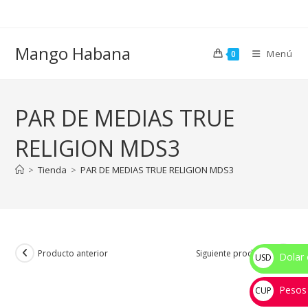
Ir
al
contenido
Mango Habana
Menú
0
PAR DE MEDIAS TRUE
RELIGION MDS3
>
Tienda
>
PAR DE MEDIAS TRUE RELIGION MDS3
Producto anterior
Siguiente producto
Dolar 
USD
$
Pesos
CUP