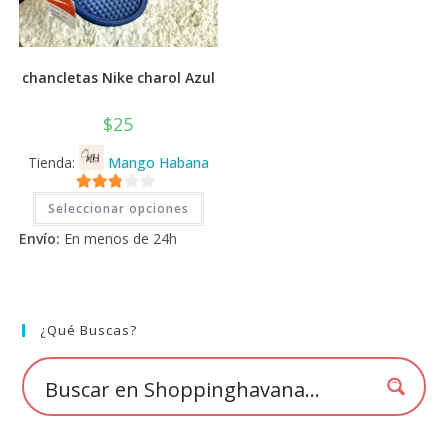
chancletas Nike charol Azul
$
25
Tienda:
Mango Habana
Este
2.71
Seleccionar opciones
producto
tiene
de 5
Envío:
En menos de 24h
múltiples
variantes.
Las
opciones
se
pueden
elegir
¿Qué Buscas?
en
la
página
de
producto