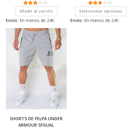
Este
2.71
2.71
Añadir al carrito
Seleccionar opciones
prod
tiene
de 5
de 5
Envío:
En menos de 24h
Envío:
En menos de 24h
múlti
varia
Las
opci
se
pued
elegi
en
la
pági
de
prod
SHORTS DE FELPA UNDER
ARMOUR SFGUAL