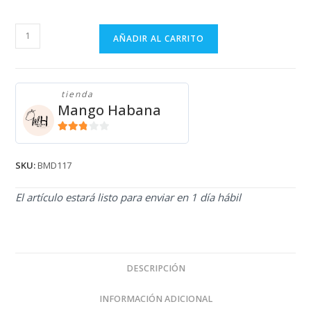
BERMUDA
AÑADIR AL CARRITO
DE
FELPA
BMD117
tienda
cantidad
Mango Habana
2.71
de 5
SKU:
BMD117
El artículo estará listo para enviar en 1 día hábil
DESCRIPCIÓN
INFORMACIÓN ADICIONAL