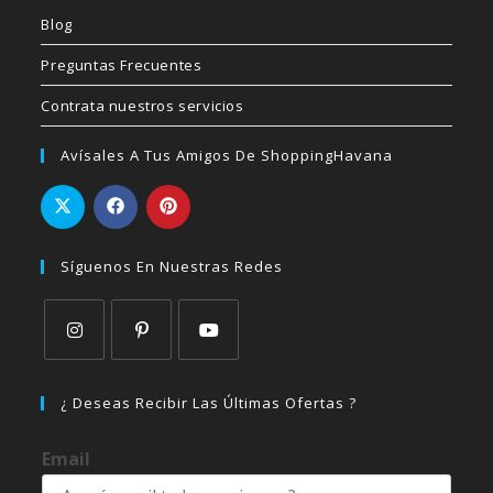
Blog
Preguntas Frecuentes
Contrata nuestros servicios
Avísales A Tus Amigos De ShoppingHavana
Síguenos En Nuestras Redes
Se
Se
Se
abre
abre
abre
¿ Deseas Recibir Las Últimas Ofertas ?
en
en
en
una
una
una
Email
nueva
nueva
nueva