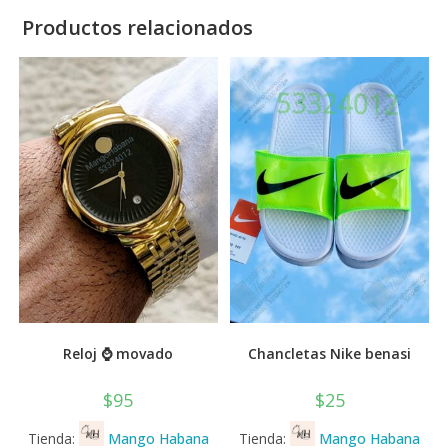
Productos relacionados
Reloj ⌚ movado
Chancletas Nike benasi
$
95
$
25
Tienda:
Mango Habana
Tienda:
Mango Habana