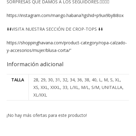
SORPRESAS QUE DAMOS A LOS SEGUIDORES.👇🏻👇🏻
https://instagram.com/mango.habana?igshid=p9ux9by8i8ox
⬇️⬇️VISITA NUESTRA SECCIÓN DE CROP-TOPS ⬇️⬇️
https://shoppinghavana.com/product-category/ropa-calzado-
y-accesorios/mujer/blusa-corta/
”
Información adicional
TALLA
28, 29, 30, 31, 32, 34, 36, 38, 40, L, M, S, XL,
XS, XXL, XXXL, 33, L/XL, M/L, S/M, UNITALLA,
XL/XXL
¡No hay más ofertas para este producto!