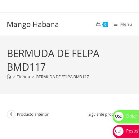
Ir
al
contenido
Mango Habana
Menú
0
BERMUDA DE FELPA
BMD117
>
Tienda
>
BERMUDA DE FELPA BMD117
Producto anterior
Siguiente producto
Dolar 
USD
$
Pesos
CUP