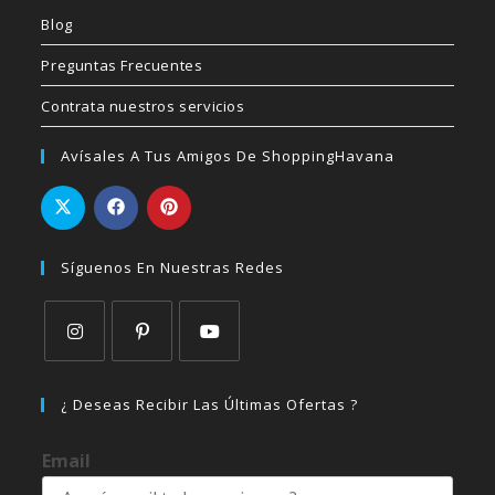
Blog
Preguntas Frecuentes
Contrata nuestros servicios
Avísales A Tus Amigos De ShoppingHavana
Síguenos En Nuestras Redes
Se
Se
Se
abre
abre
abre
¿ Deseas Recibir Las Últimas Ofertas ?
en
en
en
una
una
una
Email
nueva
nueva
nueva