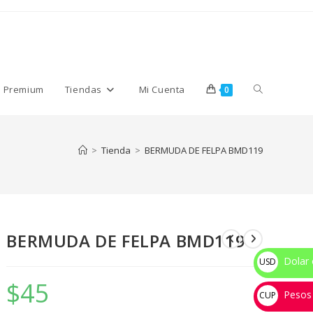
Alternar
s Premium
Tiendas
Mi Cuenta
0
búsqueda
>
Tienda
>
BERMUDA DE FELPA BMD119
de
BERMUDA DE FELPA BMD119
la
Dolar 
USD
$
$
45
Pesos
web
CUP