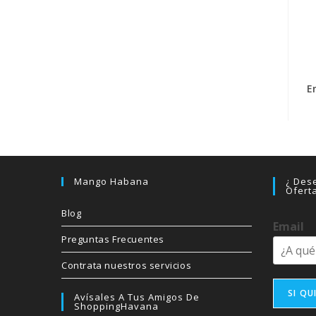
E
Mango Habana
¿ Dese
Ofert
Blog
Email
Preguntas Frecuentes
Contrata nuestros servicios
SI QU
Avísales A Tus Amigos De
ShoppingHavana