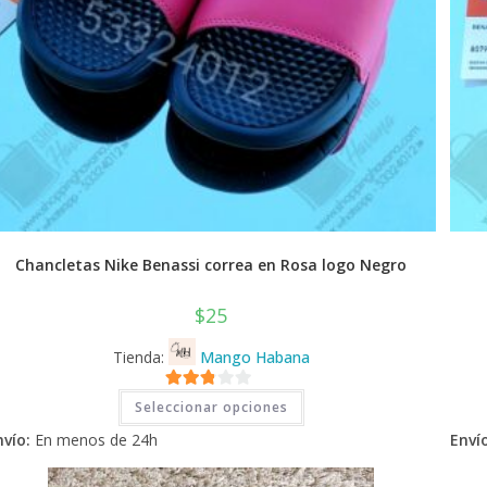
Chancletas Nike Benassi correa en Rosa logo Negro
$
25
Tienda:
Mango Habana
Este
2.71
Seleccionar opciones
producto
tiene
de 5
nvío:
En menos de 24h
Envío
múltiples
variantes.
Las
opciones