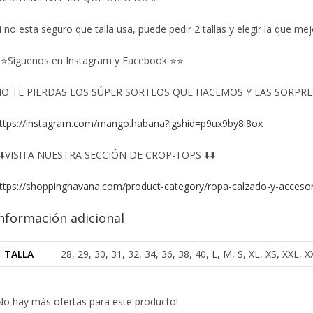
i no esta seguro que talla usa, puede pedir 2 tallas y elegir la que mej
⭐Síguenos en Instagram y Facebook ⭐⭐
O TE PIERDAS LOS SÚPER SORTEOS QUE HACEMOS Y LAS SORPRESA
ttps://instagram.com/mango.habana?igshid=p9ux9by8i8ox
️⬇️VISITA NUESTRA SECCIÓN DE CROP-TOPS ⬇️⬇️
ttps://shoppinghavana.com/product-category/ropa-calzado-y-accesor
nformación adicional
TALLA
28, 29, 30, 31, 32, 34, 36, 38, 40, L, M, S, XL, XS, XXL
No hay más ofertas para este producto!