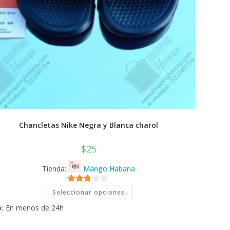
Chancletas Nike Negra y Blanca charol
$
25
Tienda:
Mango Habana
Este
2.71
Seleccionar opciones
producto
tiene
de 5
:
En menos de 24h
múltiples
variantes.
Las
opciones