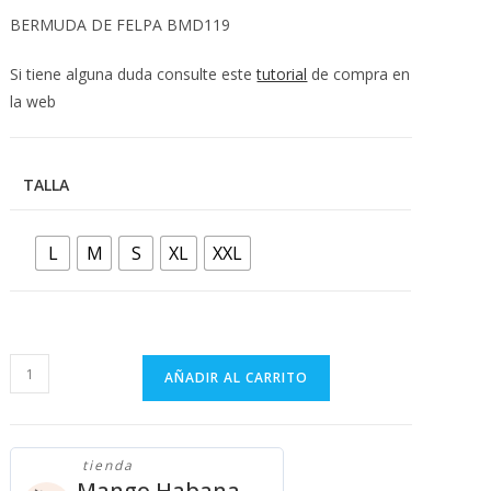
💰
BERMUDA DE FELPA BMD119
cup
Si tiene alguna duda consulte este
tutorial
de compra en
la web
TALLA
L
M
S
XL
XXL
BERMUDA
AÑADIR AL CARRITO
DE
FELPA
BMD119
tienda
cantidad
Mango Habana