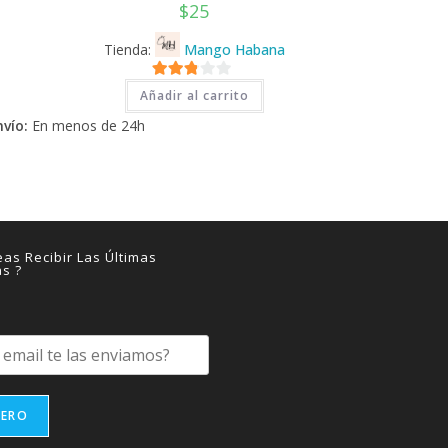
$
25
Tienda:
Mango Habana
2.71
Añadir al carrito
de 5
nvío:
En menos de 24h
as Recibir Las Últimas
as ?
IERO