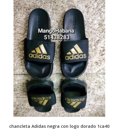
se
pueden
elegir
en
la
página
de
producto
chancleta Adidas negra con logo dorado 1ca40