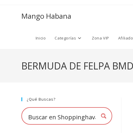
Ir
al
Mango Habana
contenido
Inicio
Categorías
Zona VIP
Afiliad
BERMUDA DE FELPA BMD
¿Qué Buscas?