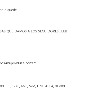
or le quede.
S QUE DAMOS A LOS SEGUIDORES.👇🏻👇🏻
ios/mujer/blusa-corta/
”
, XXXL, 33, L/XL, M/L, S/M, UNITALLA, XL/XXL