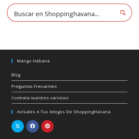
la
página
de
producto
Mango Habana
Blog
Preguntas Frecuentes
Contrata nuestros servicios
Avísales A Tus Amigos De ShoppingHavana