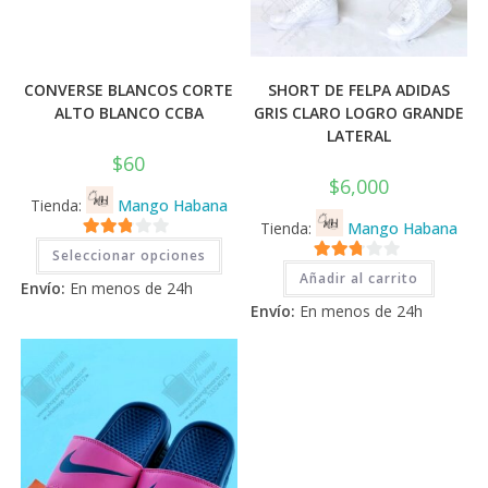
CONVERSE BLANCOS CORTE
SHORT DE FELPA ADIDAS
ALTO BLANCO CCBA
GRIS CLARO LOGRO GRANDE
LATERAL
$
60
$
6,000
Tienda:
Mango Habana
Tienda:
Mango Habana
Este
2.71
Seleccionar opciones
producto
2.71
tiene
de 5
Añadir al carrito
Envío:
En menos de 24h
múltiples
de 5
variantes.
Envío:
En menos de 24h
Las
opciones
se
pueden
elegir
en
la
página
de
producto