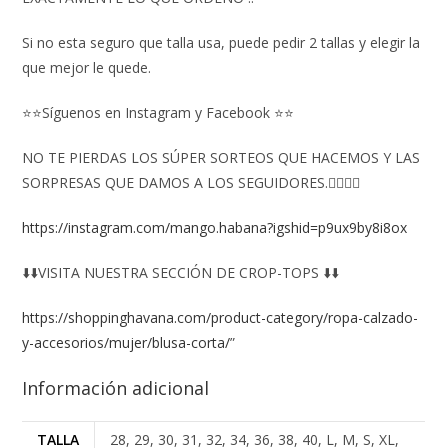
Si no esta seguro que talla usa, puede pedir 2 tallas y elegir la
que mejor le quede.
⭐⭐Síguenos en Instagram y Facebook ⭐⭐
NO TE PIERDAS LOS SÚPER SORTEOS QUE HACEMOS Y LAS
SORPRESAS QUE DAMOS A LOS SEGUIDORES.👇🏻👇🏻
https://instagram.com/mango.habana?igshid=p9ux9by8i8ox
⬇️⬇️VISITA NUESTRA SECCIÓN DE CROP-TOPS ⬇️⬇️
https://shoppinghavana.com/product-category/ropa-calzado-
y-accesorios/mujer/blusa-corta/
”
Información adicional
TALLA
28, 29, 30, 31, 32, 34, 36, 38, 40, L, M, S, XL,