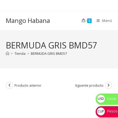
Ir
al
contenido
Mango Habana
Menú
0
BERMUDA GRIS BMD57
>
Tienda
>
BERMUDA GRIS BMD57
Producto anterior
Siguiente producto
Dolar 
USD
$
Pesos
CUP