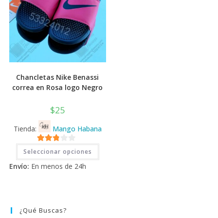
Chancletas Nike Benassi
correa en Rosa logo Negro
$
25
Tienda:
Mango Habana
Este
2.71
Seleccionar opciones
producto
tiene
de 5
Envío:
En menos de 24h
múltiples
variantes.
Las
opciones
se
pueden
elegir
¿Qué Buscas?
en