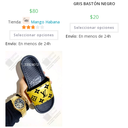
GRIS BASTÓN NEGRO
$
80
$
20
Tienda:
Mango Habana
Este
Seleccionar opciones
prod
Este
tiene
2.71
Seleccionar opciones
producto
Envío:
En menos de 24h
múlti
tiene
de 5
varia
Envío:
En menos de 24h
múltiples
Las
variantes.
opci
Las
se
opciones
pued
se
elegi
pueden
en
elegir
la
en
pági
la
de
página
prod
de
producto