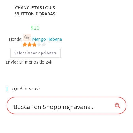
CHANCLETAS LOUIS
VUITTON DORADAS
$
20
Tienda:
Mango Habana
Este
2.71
Seleccionar opciones
producto
tiene
de 5
Envío:
En menos de 24h
múltiples
variantes.
Las
opciones
se
pueden
elegir
¿Qué Buscas?
en
la
página
de
producto