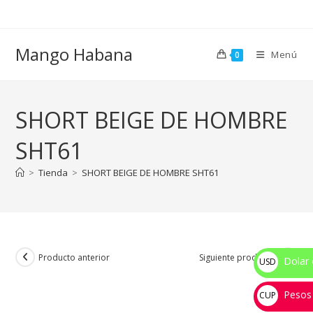
Ir
al
contenido
Mango Habana
Menú
0
SHORT BEIGE DE HOMBRE
SHT61
>
Tienda
>
SHORT BEIGE DE HOMBRE SHT61
Producto anterior
Siguiente producto
Dolar 
USD
$
Pesos
CUP