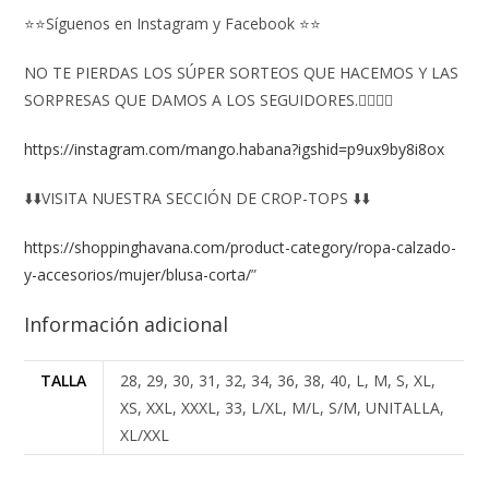
⭐⭐Síguenos en Instagram y Facebook ⭐⭐
NO TE PIERDAS LOS SÚPER SORTEOS QUE HACEMOS Y LAS
SORPRESAS QUE DAMOS A LOS SEGUIDORES.👇🏻👇🏻
https://instagram.com/mango.habana?igshid=p9ux9by8i8ox
⬇️⬇️VISITA NUESTRA SECCIÓN DE CROP-TOPS ⬇️⬇️
https://shoppinghavana.com/product-category/ropa-calzado-
y-accesorios/mujer/blusa-corta/
”
Información adicional
TALLA
28, 29, 30, 31, 32, 34, 36, 38, 40, L, M, S, XL,
XS, XXL, XXXL, 33, L/XL, M/L, S/M, UNITALLA,
XL/XXL