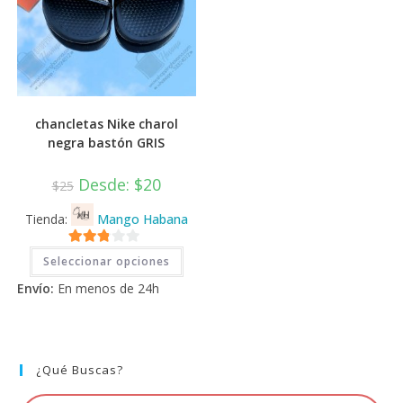
chancletas Nike charol
negra bastón GRIS
Desde:
$
20
$
25
Tienda:
Mango Habana
Este
2.71
Seleccionar opciones
producto
tiene
de 5
Envío:
En menos de 24h
múltiples
variantes.
Las
opciones
se
pueden
elegir
¿Qué Buscas?
en
la
página