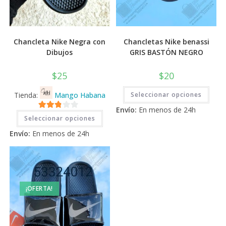
Chancleta Nike Negra con
Chancletas Nike benassi
Dibujos
GRIS BASTÓN NEGRO
$
25
$
20
Este
Tienda:
Mango Habana
Seleccionar opciones
prod
tiene
Envío:
En menos de 24h
múlti
Este
2.71
varia
Seleccionar opciones
producto
Las
tiene
de 5
opci
Envío:
En menos de 24h
múltiples
se
variantes.
pued
Las
elegi
opciones
en
se
la
pueden
pági
elegir
de
en
prod
¡OFERTA!
la
página
de
producto