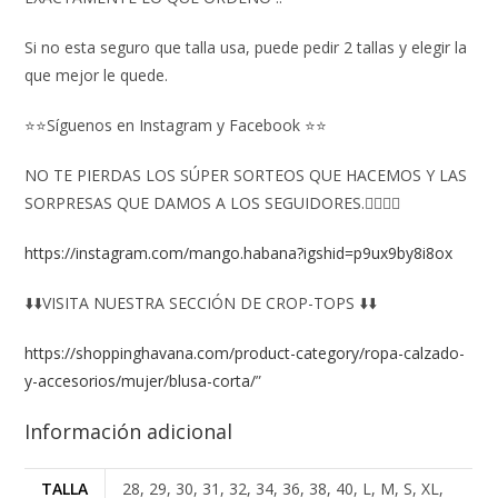
Si no esta seguro que talla usa, puede pedir 2 tallas y elegir la
que mejor le quede.
⭐⭐Síguenos en Instagram y Facebook ⭐⭐
NO TE PIERDAS LOS SÚPER SORTEOS QUE HACEMOS Y LAS
SORPRESAS QUE DAMOS A LOS SEGUIDORES.👇🏻👇🏻
https://instagram.com/mango.habana?igshid=p9ux9by8i8ox
⬇️⬇️VISITA NUESTRA SECCIÓN DE CROP-TOPS ⬇️⬇️
https://shoppinghavana.com/product-category/ropa-calzado-
y-accesorios/mujer/blusa-corta/
”
Información adicional
TALLA
28, 29, 30, 31, 32, 34, 36, 38, 40, L, M, S, XL,