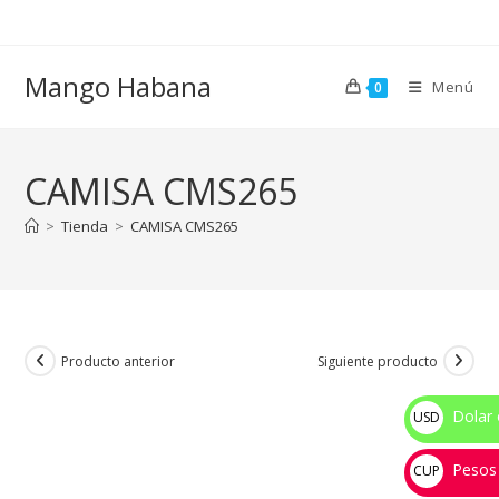
Ir
al
contenido
Mango Habana
Menú
0
CAMISA CMS265
>
Tienda
>
CAMISA CMS265
Producto anterior
Siguiente producto
Dolar 
USD
$
Pesos
CUP