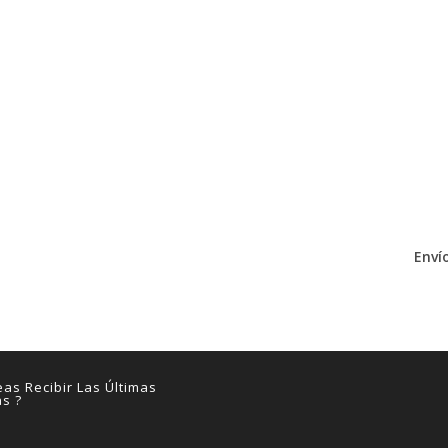
Envío
as Recibir Las Últimas
as ?