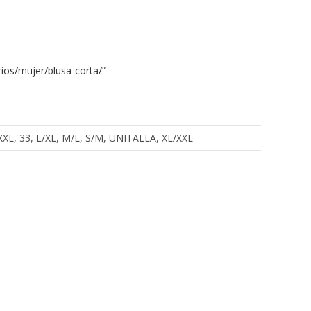
ios/mujer/blusa-corta/
”
, XXXL, 33, L/XL, M/L, S/M, UNITALLA, XL/XXL