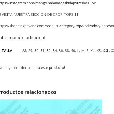
ttps://instagram.com/mango.habana?igshid=p9ux9by8i8ox
️⬇️VISITA NUESTRA SECCIÓN DE CROP-TOPS ⬇️⬇️
ttps://shoppinghavana.com/product-category/ropa-calzado-y-accesor
nformación adicional
TALLA
28, 29, 30, 31, 32, 34, 36, 38, 40, L, M, S, XL, XS, XXL
No hay más ofertas para este producto!
Productos relacionados