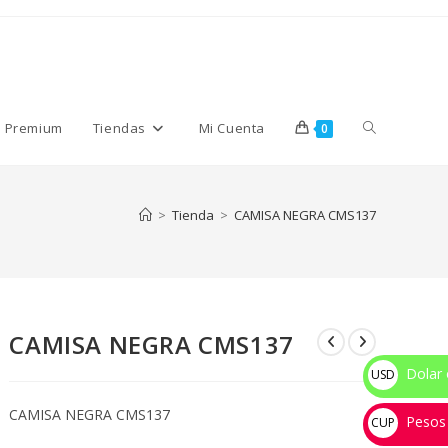
Alternar
s Premium
Tiendas
Mi Cuenta
0
búsqueda
>
Tienda
>
CAMISA NEGRA CMS137
de
CAMISA NEGRA CMS137
la
Dolar 
USD
$
CAMISA NEGRA CMS137
Pesos
web
CUP