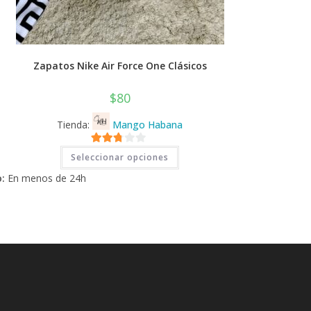
Zapatos Nike Air Force One Clásicos
$
80
Tienda:
Mango Habana
Este
2.71
Seleccionar opciones
producto
tiene
de 5
:
En menos de 24h
múltiples
variantes.
Las
opciones
se
pueden
elegir
en
la
página
de
producto