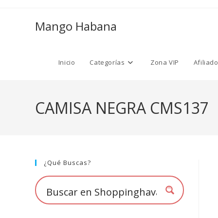
Ir
al
Mango Habana
contenido
Inicio
Categorías
Zona VIP
Afiliad
CAMISA NEGRA CMS137
¿Qué Buscas?