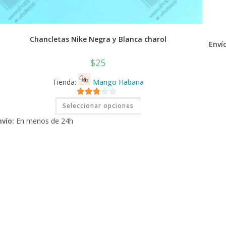
Chancletas Nike Negra y Blanca charol
Envío
$
25
Tienda:
Mango Habana
Este
2.71
Seleccionar opciones
producto
tiene
de 5
nvío:
En menos de 24h
múltiples
variantes.
Las
opciones
se
pueden
elegir
en
la
página
de
producto