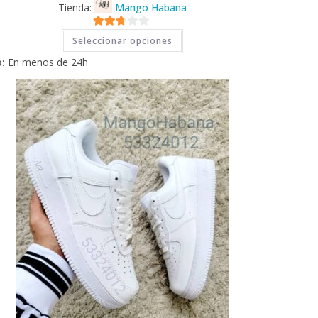
Tienda:
Mango Habana
Este
2.71
Seleccionar opciones
producto
tiene
de 5
:
En menos de 24h
múltiples
variantes.
Las
opciones
se
pueden
elegir
en
la
página
de
producto