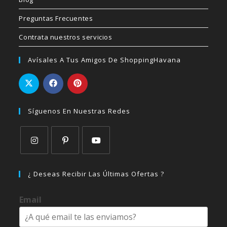
Preguntas Frecuentes
Contrata nuestros servicios
Avísales A Tus Amigos De ShoppingHavana
Síguenos En Nuestras Redes
Se
Se
Se
abre
abre
abre
¿ Deseas Recibir Las Últimas Ofertas ?
en
en
en
una
una
una
Email
nueva
nueva
nueva
pestaña
pestaña
pestaña