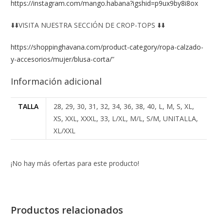
https://instagram.com/mango.habana?igshid=p9ux9by8i8ox
⬇️⬇️VISITA NUESTRA SECCIÓN DE CROP-TOPS ⬇️⬇️
https://shoppinghavana.com/product-category/ropa-calzado-
y-accesorios/mujer/blusa-corta/
”
Información adicional
TALLA
28, 29, 30, 31, 32, 34, 36, 38, 40, L, M, S, XL,
XS, XXL, XXXL, 33, L/XL, M/L, S/M, UNITALLA,
XL/XXL
¡No hay más ofertas para este producto!
Productos relacionados