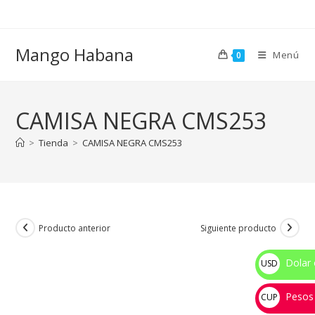
Ir
al
contenido
Mango Habana
Menú
0
CAMISA NEGRA CMS253
>
Tienda
>
CAMISA NEGRA CMS253
Producto anterior
Siguiente producto
Dolar 
USD
$
Pesos
CUP