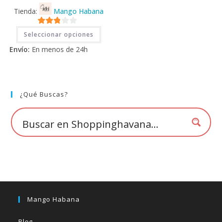
Tienda:
Mango Habana
Este
2.71
Seleccionar opciones
producto
tiene
de 5
Envío:
En menos de 24h
múltiples
variantes.
Las
opciones
se
pueden
elegir
¿Qué Buscas?
en
la
página
de
producto
Mango Habana
Blog