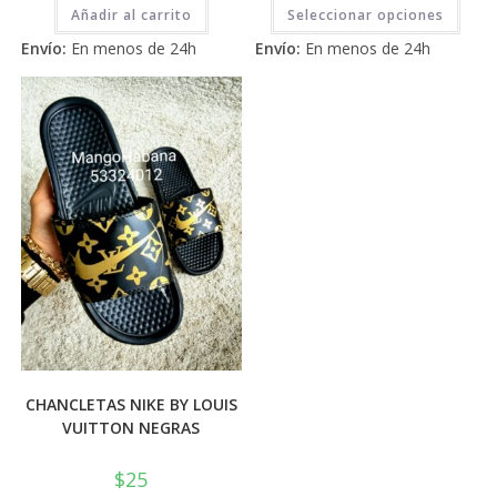
Este
2.71
2.71
Añadir al carrito
Seleccionar opciones
prod
tiene
de 5
de 5
Envío:
En menos de 24h
Envío:
En menos de 24h
múlti
varia
Las
opci
se
pued
elegi
en
la
pági
de
prod
CHANCLETAS NIKE BY LOUIS
VUITTON NEGRAS
$
25