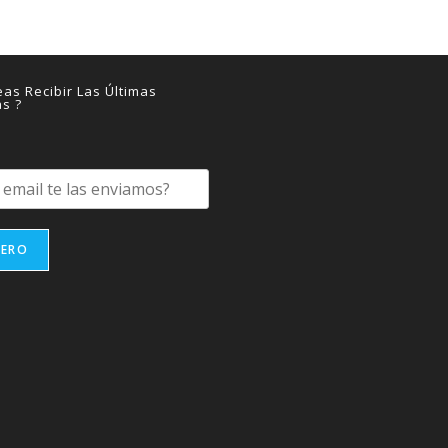
as Recibir Las Últimas
as ?
IERO