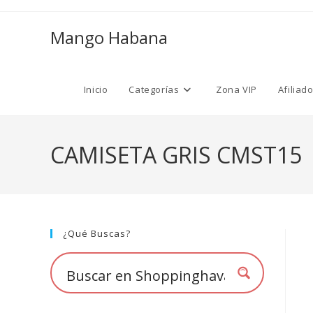
Ir
al
Mango Habana
contenido
Inicio
Categorías
Zona VIP
Afiliad
CAMISETA GRIS CMST15
¿Qué Buscas?