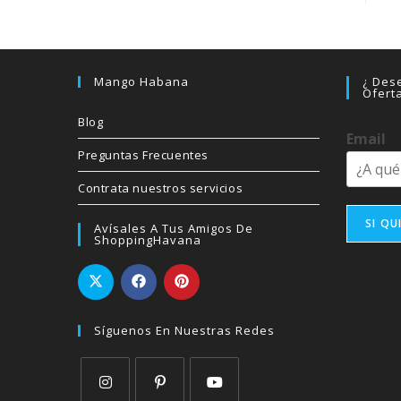
Mango Habana
¿ Dese
Ofert
Blog
Email
Preguntas Frecuentes
Contrata nuestros servicios
SI QU
Avísales A Tus Amigos De
ShoppingHavana
Síguenos En Nuestras Redes