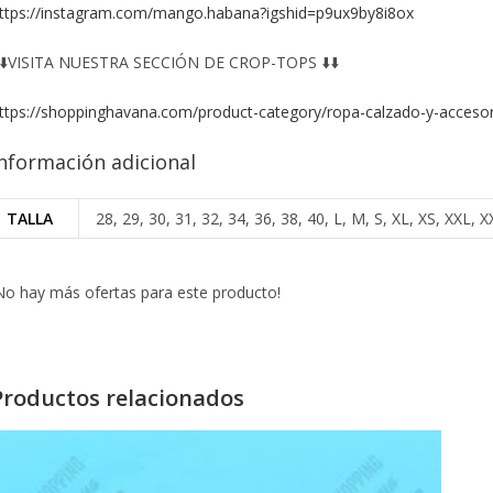
ttps://instagram.com/mango.habana?igshid=p9ux9by8i8ox
️⬇️VISITA NUESTRA SECCIÓN DE CROP-TOPS ⬇️⬇️
ttps://shoppinghavana.com/product-category/ropa-calzado-y-accesor
nformación adicional
TALLA
28, 29, 30, 31, 32, 34, 36, 38, 40, L, M, S, XL, XS, XXL
No hay más ofertas para este producto!
Productos relacionados