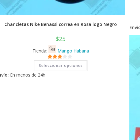
Chancletas Nike Benassi correa en Rosa logo Negro
Envío
$
25
Tienda:
Mango Habana
Este
2.71
Seleccionar opciones
producto
tiene
de 5
nvío:
En menos de 24h
múltiples
variantes.
Las
opciones
se
pueden
elegir
en
la
página
de
producto