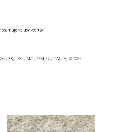
ios/mujer/blusa-corta/
”
, XXXL, 33, L/XL, M/L, S/M, UNITALLA, XL/XXL