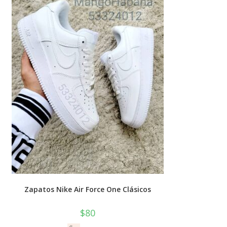
Zapatos Nike Air Force One Clásicos
$
80