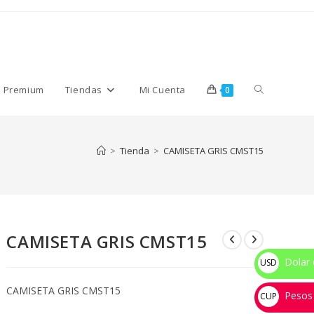
Alternar
s Premium
Tiendas
Mi Cuenta
0
búsqueda
>
Tienda
>
CAMISETA GRIS CMST15
de
CAMISETA GRIS CMST15
la
Dolar 
USD
$
CAMISETA GRIS CMST15
Pesos
web
CUP