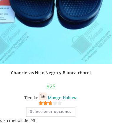
Chancletas Nike Negra y Blanca charol
$
25
Tienda:
Mango Habana
Este
2.71
Seleccionar opciones
producto
tiene
de 5
:
En menos de 24h
múltiples
variantes.
Las