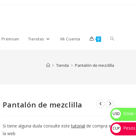
Alternar
s Premium
Tiendas
Mi Cuenta
0
búsqueda
>
Tienda
>
Pantalón de mezclilla
de
Pantalón de mezclilla
la
Dolar 
USD
$
Si tiene alguna duda consulte este
tutorial
de compra en
Pesos
web
CUP
la web