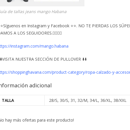
uía de tallas jeans mango Habana
⭐Síguenos en Instagram y Facebook ⭐⭐. NO TE PIERDAS LOS S
AMOS A LOS SEGUIDORES.👇🏻👇🏻
ttps://instagram.com/mango.habana
️⬇️VISITA NUESTRA SECCIÓN DE PULLOVER ⬇️⬇️
ttps://shoppinghavana.com/product-category/ropa-calzado-y-accesor
nformación adicional
TALLA
28/S, 30/S, 31, 32/M, 34/L, 36/XL, 38/XXL
No hay más ofertas para este producto!