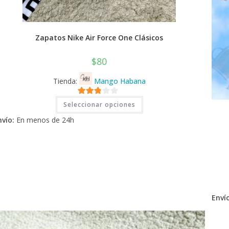
Zapatos Nike Air Force One Clásicos
$
80
Tienda:
Mango Habana
Este
2.71
Seleccionar opciones
producto
tiene
de 5
nvío:
En menos de 24h
múltiples
variantes.
Las
opciones
se
pueden
elegir
en
la
página
de
Envío
producto