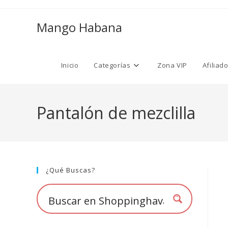
Ir
al
Mango Habana
contenido
Inicio
Categorías
Zona VIP
Afiliad
Pantalón de mezclilla
¿Qué Buscas?