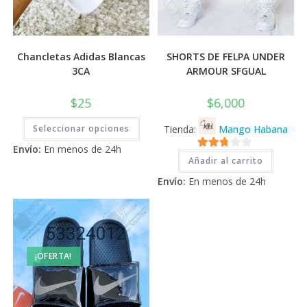
Chancletas Adidas Blancas
SHORTS DE FELPA UNDER
3CA
ARMOUR SFGUAL
$
25
$
6,000
Este
Seleccionar opciones
Tienda:
Mango Habana
producto
tiene
Envío:
En menos de 24h
múltiples
2.71
variantes.
Añadir al carrito
Las
de 5
opciones
Envío:
En menos de 24h
se
pueden
elegir
en
la
página
de
producto
¡OFERTA!