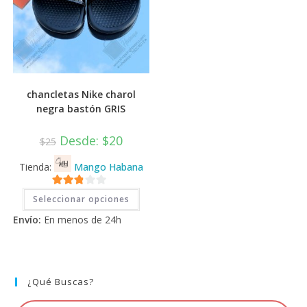
chancletas Nike charol
negra bastón GRIS
Desde:
$
20
$
25
Tienda:
Mango Habana
Este
2.71
Seleccionar opciones
producto
tiene
de 5
Envío:
En menos de 24h
múltiples
variantes.
Las
opciones
se
pueden
elegir
¿Qué Buscas?
en
la
página