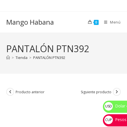
Ir
al
contenido
Mango Habana
Menú
0
PANTALÓN PTN392
>
Tienda
>
PANTALÓN PTN392
Producto anterior
Siguiente producto
Dolar 
USD
$
Pesos
CUP