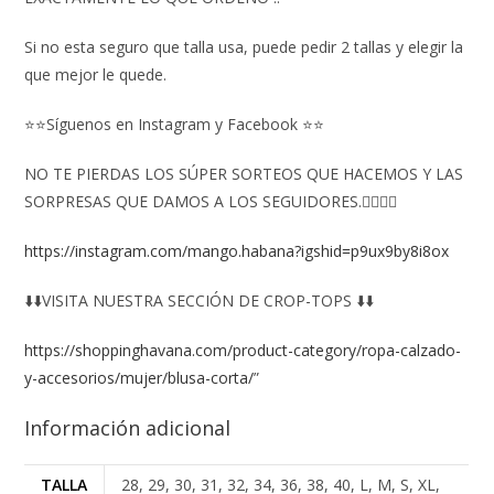
Si no esta seguro que talla usa, puede pedir 2 tallas y elegir la
que mejor le quede.
⭐⭐Síguenos en Instagram y Facebook ⭐⭐
NO TE PIERDAS LOS SÚPER SORTEOS QUE HACEMOS Y LAS
SORPRESAS QUE DAMOS A LOS SEGUIDORES.👇🏻👇🏻
https://instagram.com/mango.habana?igshid=p9ux9by8i8ox
⬇️⬇️VISITA NUESTRA SECCIÓN DE CROP-TOPS ⬇️⬇️
https://shoppinghavana.com/product-category/ropa-calzado-
y-accesorios/mujer/blusa-corta/
”
Información adicional
TALLA
28, 29, 30, 31, 32, 34, 36, 38, 40, L, M, S, XL,