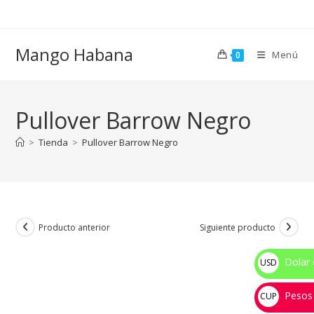
Ir
al
contenido
Mango Habana
Menú
0
Pullover Barrow Negro
>
Tienda
>
Pullover Barrow Negro
Producto anterior
Siguiente producto
Dolar 
USD
$
Pesos
CUP