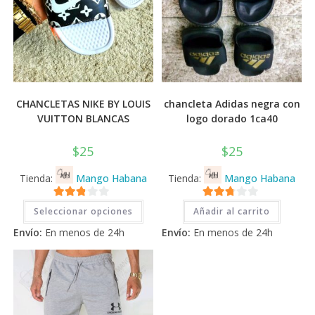
CHANCLETAS NIKE BY LOUIS
chancleta Adidas negra con
VUITTON BLANCAS
logo dorado 1ca40
$
25
$
25
Tienda:
Mango Habana
Tienda:
Mango Habana
Este
2.71
2.71
Seleccionar opciones
Añadir al carrito
producto
tiene
de 5
de 5
Envío:
En menos de 24h
Envío:
En menos de 24h
múltiples
variantes.
Las
opciones
se
pueden
elegir
en
la