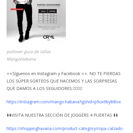
pullover guia de tallas
MangoHabana
⭐⭐Síguenos en Instagram y Facebook ⭐⭐. NO TE PIERDAS
LOS SÚPER SORTEOS QUE HACEMOS Y LAS SORPRESAS
QUE DAMOS A LOS SEGUIDORES.👇🏻👇🏻
https://instagram.com/mango.habana?igshid=p9ux9by8i8ox
⬇️⬇️VISITA NUESTRA SECCIÓN DE JOGGERS 4 PUERTAS ⬇️⬇️
https://shoppinghavana.com/product-category/ropa-calzado-