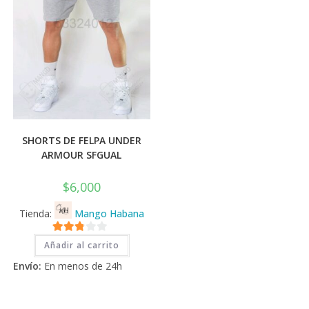
página
de
producto
SHORTS DE FELPA UNDER
ARMOUR SFGUAL
$
6,000
Tienda:
Mango Habana
2.71
Añadir al carrito
de 5
Envío:
En menos de 24h