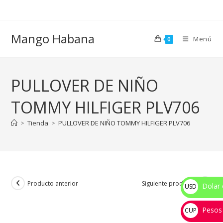
Ir
al
contenido
Mango Habana
Menú
0
PULLOVER DE NIÑO
TOMMY HILFIGER PLV706
>
Tienda
>
PULLOVER DE NIÑO TOMMY HILFIGER PLV706
Producto anterior
Siguiente producto
Dolar 
USD
$
Pesos
CUP