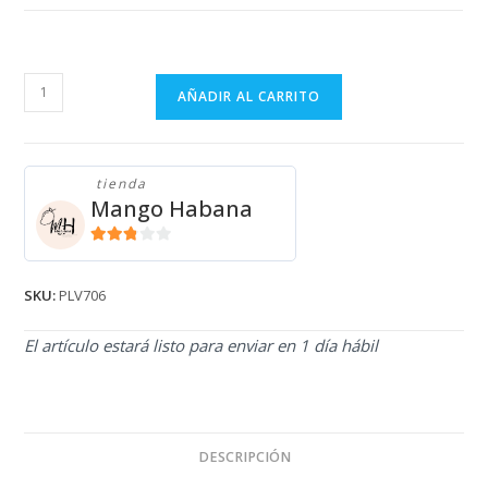
PULLOVER
AÑADIR AL CARRITO
DE
NIÑO
TOMMY
tienda
HILFIGER
Mango Habana
PLV706
cantidad
2.71
de 5
SKU:
PLV706
El artículo estará listo para enviar en 1 día hábil
DESCRIPCIÓN