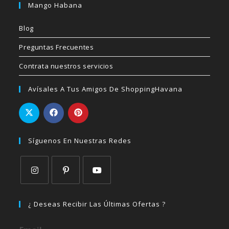
Mango Habana
Blog
Preguntas Frecuentes
Contrata nuestros servicios
Avísales A Tus Amigos De ShoppingHavana
Síguenos En Nuestras Redes
Se
Se
Se
abre
abre
abre
¿ Deseas Recibir Las Últimas Ofertas ?
en
en
en
una
una
una