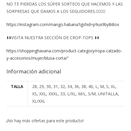
NO TE PIERDAS LOS SÚPER SORTEOS QUE HACEMOS Y LAS
SORPRESAS QUE DAMOS A LOS SEGUIDORES.👇🏻👇🏻
https://instagram.com/mango.habana?igshid=p9ux9by8i8ox
⬇️⬇️VISITA NUESTRA SECCIÓN DE CROP-TOPS ⬇️⬇️
https://shoppinghavana.com/product-category/ropa-calzado-
y-accesorios/mujer/blusa-corta/
”
Información adicional
TALLA
28, 29, 30, 31, 32, 34, 36, 38, 40, L, M, S, XL,
XS, XXL, XXXL, 33, L/XL, M/L, S/M, UNITALLA,
XL/XXL
¡No hay más ofertas para este producto!