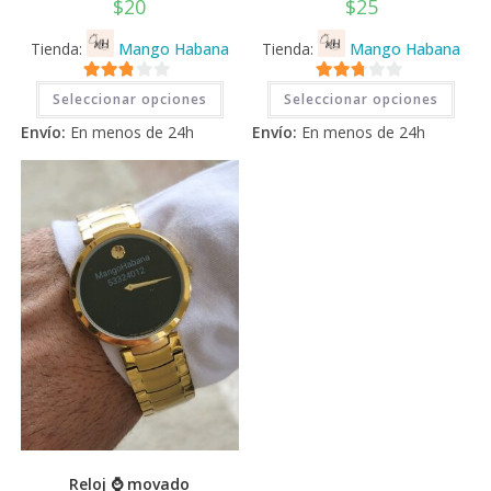
$
20
$
25
Tienda:
Mango Habana
Tienda:
Mango Habana
Este
Este
2.71
2.71
Seleccionar opciones
Seleccionar opciones
producto
prod
tiene
tiene
de 5
de 5
Envío:
En menos de 24h
Envío:
En menos de 24h
múltiples
múlti
variantes.
varia
Las
Las
opciones
opci
se
se
pueden
pued
elegir
elegi
en
en
la
la
página
pági
de
de
producto
prod
Reloj ⌚ movado