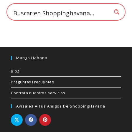
la
página
de
producto
Mango Habana
Blog
Preguntas Frecuentes
Contrata nuestros servicios
Avísales A Tus Amigos De ShoppingHavana