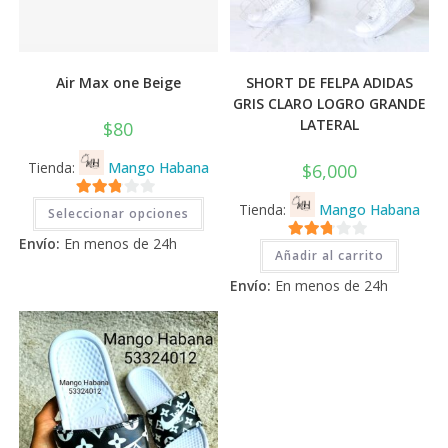
Air Max one Beige
SHORT DE FELPA ADIDAS
GRIS CLARO LOGRO GRANDE
LATERAL
$
80
Tienda:
Mango Habana
$
6,000
Este
2.71
Tienda:
Mango Habana
Seleccionar opciones
producto
tiene
de 5
Envío:
En menos de 24h
múltiples
2.71
Añadir al carrito
variantes.
Las
de 5
Envío:
En menos de 24h
opciones
se
pueden
elegir
en
la
página
de
producto