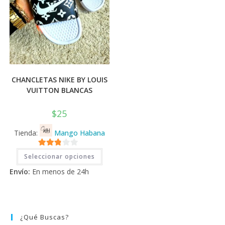
CHANCLETAS NIKE BY LOUIS
VUITTON BLANCAS
$
25
Tienda:
Mango Habana
Este
2.71
Seleccionar opciones
producto
tiene
de 5
Envío:
En menos de 24h
múltiples
variantes.
Las
opciones
se
pueden
elegir
¿Qué Buscas?
en