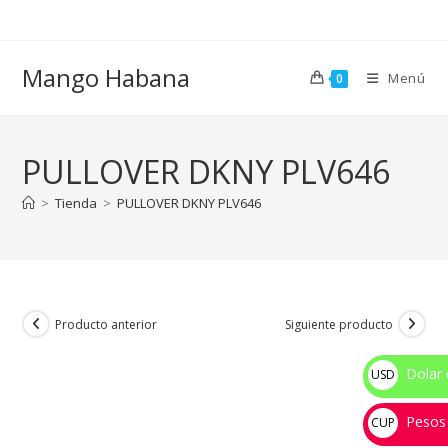
Ir
al
contenido
Mango Habana
Menú
0
PULLOVER DKNY PLV646
>
Tienda
>
PULLOVER DKNY PLV646
Producto anterior
Siguiente producto
Dolar 
USD
$
Pesos
CUP