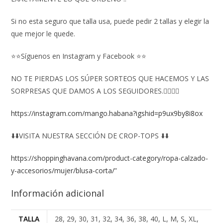
Si no esta seguro que talla usa, puede pedir 2 tallas y elegir la
que mejor le quede.
⭐⭐Síguenos en Instagram y Facebook ⭐⭐
NO TE PIERDAS LOS SÚPER SORTEOS QUE HACEMOS Y LAS
SORPRESAS QUE DAMOS A LOS SEGUIDORES.👇🏻👇🏻
https://instagram.com/mango.habana?igshid=p9ux9by8i8ox
⬇️⬇️VISITA NUESTRA SECCIÓN DE CROP-TOPS ⬇️⬇️
https://shoppinghavana.com/product-category/ropa-calzado-
y-accesorios/mujer/blusa-corta/
”
Información adicional
TALLA
28, 29, 30, 31, 32, 34, 36, 38, 40, L, M, S, XL,