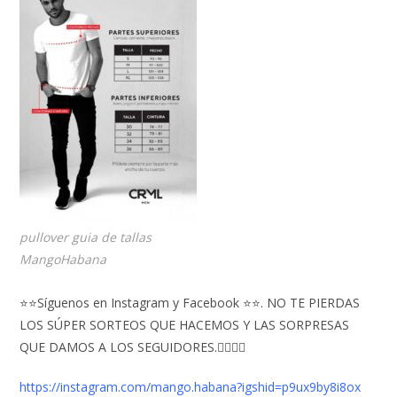
pullover guia de tallas
MangoHabana
⭐⭐Síguenos en Instagram y Facebook ⭐⭐. NO TE PIERDAS
LOS SÚPER SORTEOS QUE HACEMOS Y LAS SORPRESAS
QUE DAMOS A LOS SEGUIDORES.👇🏻👇🏻
https://instagram.com/mango.habana?igshid=p9ux9by8i8ox