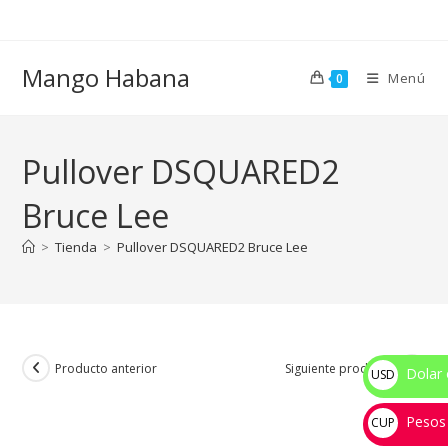
Ir
al
contenido
Mango Habana
Menú
0
Pullover DSQUARED2
Bruce Lee
>
Tienda
>
Pullover DSQUARED2 Bruce Lee
Producto anterior
Siguiente producto
Dolar 
USD
$
Pesos
CUP