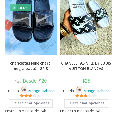
¡OFERTA!
chancletas Nike charol
CHANCLETAS NIKE BY LOUIS
negra bastón GRIS
VUITTON BLANCAS
Desde:
$
20
$
25
$
25
Tienda:
Mango Habana
Tienda:
Mango Habana
Este
Este
2.71
2.71
Seleccionar opciones
Seleccionar opciones
producto
prod
tiene
tiene
de 5
de 5
Envío:
En menos de 24h
Envío:
En menos de 24h
múltiples
múlti
variantes.
varia