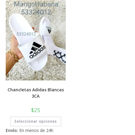
Las
Las
opciones
opci
se
se
pueden
pued
elegir
elegi
en
en
la
la
página
pági
de
de
producto
prod
Chancletas Adidas Blancas
3CA
$
25
Este
Seleccionar opciones
producto
tiene
Envío:
En menos de 24h
múltiples
variantes.