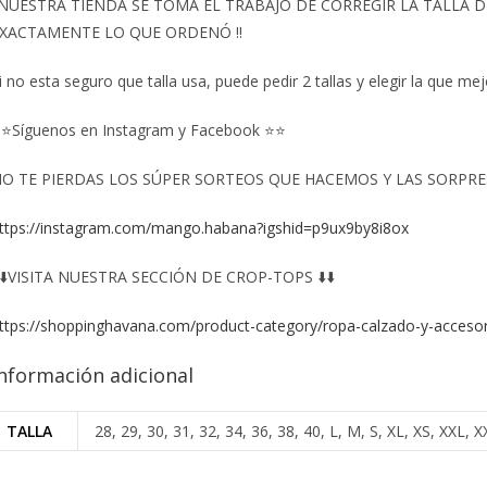
️NUESTRA TIENDA SE TOMA EL TRABAJO DE CORREGIR LA TALLA
XACTAMENTE LO QUE ORDENÓ ‼️
i no esta seguro que talla usa, puede pedir 2 tallas y elegir la que mej
⭐Síguenos en Instagram y Facebook ⭐⭐
O TE PIERDAS LOS SÚPER SORTEOS QUE HACEMOS Y LAS SORPRESA
ttps://instagram.com/mango.habana?igshid=p9ux9by8i8ox
️⬇️VISITA NUESTRA SECCIÓN DE CROP-TOPS ⬇️⬇️
ttps://shoppinghavana.com/product-category/ropa-calzado-y-accesor
nformación adicional
TALLA
28, 29, 30, 31, 32, 34, 36, 38, 40, L, M, S, XL, XS, XXL