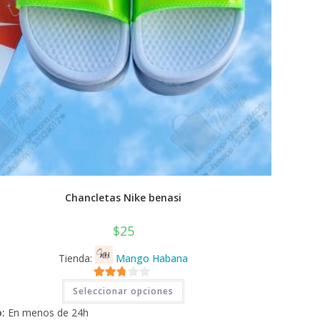
Chancletas Nike benasi
$
25
Tienda:
Mango Habana
Este
2.71
Seleccionar opciones
producto
tiene
de 5
:
En menos de 24h
múltiples