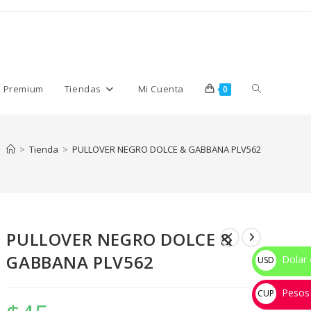
Alternar
s Premium
Tiendas
Mi Cuenta
0
búsqueda
>
Tienda
>
PULLOVER NEGRO DOLCE & GABBANA PLV562
de
PULLOVER NEGRO DOLCE &
la
GABBANA PLV562
Dolar 
USD
$
Pesos
web
CUP