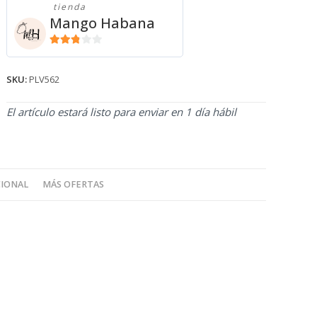
tienda
GABBANA
Mango Habana
PLV562
cantidad
2.71
de 5
SKU:
PLV562
El artículo estará listo para enviar en 1 día hábil
CIONAL
MÁS OFERTAS