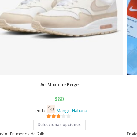
Air Max one Beige
$
80
Tienda:
Mango Habana
Este
2.71
Seleccionar opciones
producto
tiene
de 5
nvío:
En menos de 24h
Envío
múltiples