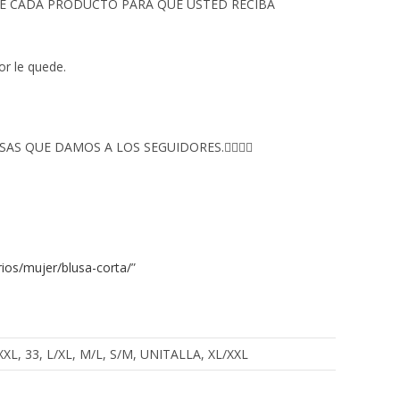
 DE CADA PRODUCTO PARA QUE USTED RECIBA
or le quede.
S QUE DAMOS A LOS SEGUIDORES.👇🏻👇🏻
ios/mujer/blusa-corta/
”
, XXXL, 33, L/XL, M/L, S/M, UNITALLA, XL/XXL