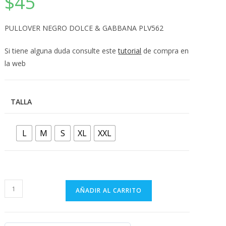
$
45
💰
cup
PULLOVER NEGRO DOLCE & GABBANA PLV562
Si tiene alguna duda consulte este
tutorial
de compra en
la web
TALLA
L
M
S
XL
XXL
PULLOVER
AÑADIR AL CARRITO
NEGRO
DOLCE
&