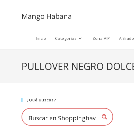
Ir
al
Mango Habana
contenido
Inicio
Categorías
Zona VIP
Afiliad
PULLOVER NEGRO DOLCE
¿Qué Buscas?