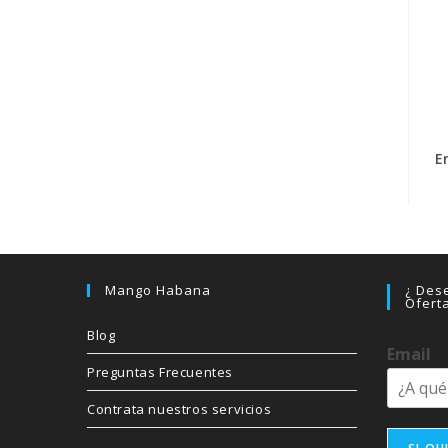
E
Mango Habana
¿ Dese
Ofert
Blog
Email
Preguntas Frecuentes
Contrata nuestros servicios