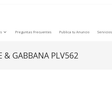
os
Preguntas Frecuentes
Publica tu Anuncio
Servicio
 & GABBANA PLV562