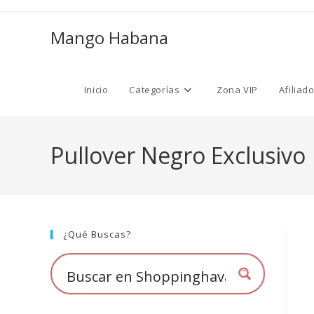
Ir
al
Mango Habana
contenido
Inicio
Categorías
Zona VIP
Afiliad
Pullover Negro Exclusivo
¿Qué Buscas?