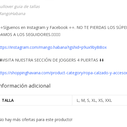
ullover guia de tallas
angoHabana
⭐Síguenos en Instagram y Facebook ⭐⭐. NO TE PIERDAS LOS S
AMOS A LOS SEGUIDORES.👇🏻👇🏻
ttps://instagram.com/mango.habana?igshid=p9ux9by8i8ox
️⬇️VISITA NUESTRA SECCIÓN DE JOGGERS 4 PUERTAS ⬇️⬇️
ttps://shoppinghavana.com/product-category/ropa-calzado-y-acceso
nformación adicional
TALLA
L, M, S, XL, XS, XXL
No hay más ofertas para este producto!