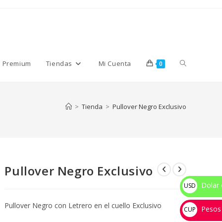
Alternar
s Premium
Tiendas
Mi Cuenta
0
búsqueda
>
Tienda
>
Pullover Negro Exclusivo
de
Pullover Negro Exclusivo
la
Dolar 
USD
$
Pullover Negro con Letrero en el cuello Exclusivo
Pesos
web
CUP