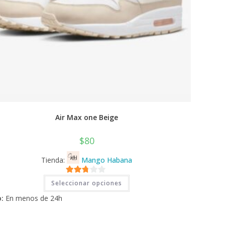
Air Max one Beige
$
80
Tienda:
Mango Habana
Este
2.71
Seleccionar opciones
producto
tiene
de 5
:
En menos de 24h
múltiples
variantes.
Las
opciones