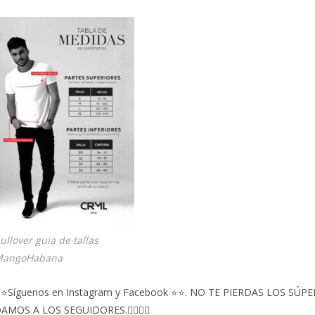
ullover guia de tallas
angoHabana
⭐Síguenos en Instagram y Facebook ⭐⭐. NO TE PIERDAS LOS S
AMOS A LOS SEGUIDORES.👇🏻👇🏻