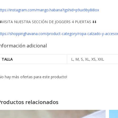
ttps://instagram.com/mango.habana?igshid=p9ux9by8i8ox
️⬇️VISITA NUESTRA SECCIÓN DE JOGGERS 4 PUERTAS ⬇️⬇️
ttps://shoppinghavana.com/product-category/ropa-calzado-y-acceso
nformación adicional
TALLA
L, M, S, XL, XS, XXL
No hay más ofertas para este producto!
Productos relacionados