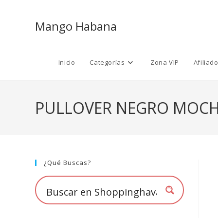
Ir
al
Mango Habana
contenido
Inicio
Categorías
Zona VIP
Afiliad
PULLOVER NEGRO MOCH
¿Qué Buscas?