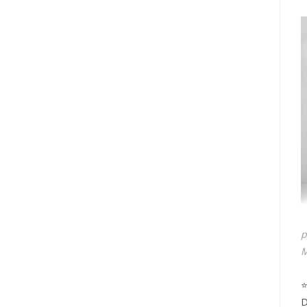
p
M
⭐
D