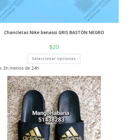
Chancletas Nike benassi GRIS BASTÓN NEGRO
$
20
Este
Seleccionar opciones
producto
tiene
:
En menos de 24h
múltiples
variantes.
Las
opciones
se
pueden
elegir
en
la
página
de
producto