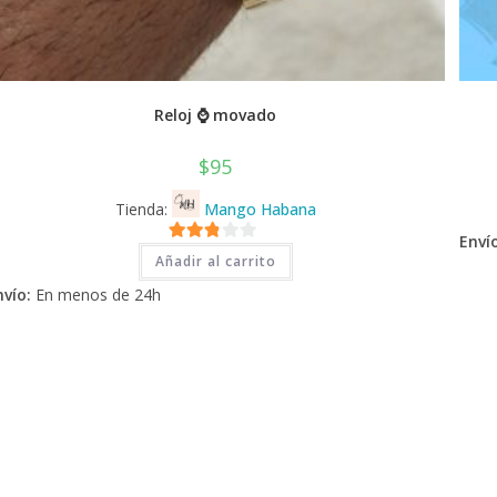
Reloj ⌚ movado
$
95
Tienda:
Mango Habana
Envío
2.71
Añadir al carrito
de 5
nvío:
En menos de 24h