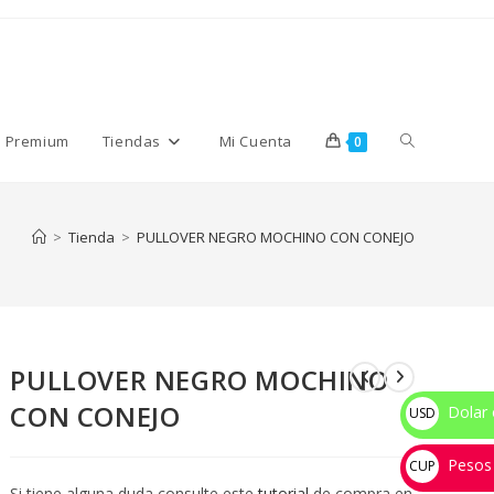
Alternar
s Premium
Tiendas
Mi Cuenta
0
búsqueda
>
Tienda
>
PULLOVER NEGRO MOCHINO CON CONEJO
de
PULLOVER NEGRO MOCHINO
la
CON CONEJO
Dolar 
USD
$
Pesos
web
CUP
Si tiene alguna duda consulte este
tutorial
de compra en