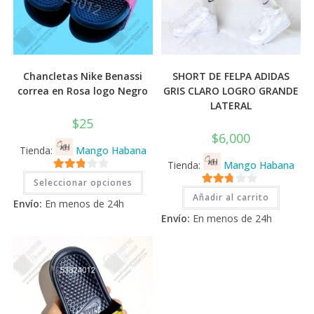
Chancletas Nike Benassi
SHORT DE FELPA ADIDAS
correa en Rosa logo Negro
GRIS CLARO LOGRO GRANDE
LATERAL
$
25
$
6,000
Tienda:
Mango Habana
Tienda:
Mango Habana
Este
2.71
Seleccionar opciones
producto
2.71
tiene
de 5
Añadir al carrito
Envío:
En menos de 24h
múltiples
de 5
variantes.
Envío:
En menos de 24h
Las
opciones
se
pueden
elegir
en
la
página
de
producto