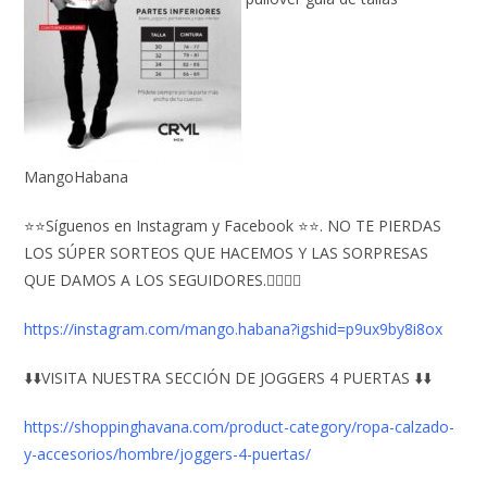
MangoHabana
⭐⭐Síguenos en Instagram y Facebook ⭐⭐. NO TE PIERDAS
LOS SÚPER SORTEOS QUE HACEMOS Y LAS SORPRESAS
QUE DAMOS A LOS SEGUIDORES.👇🏻👇🏻
https://instagram.com/mango.habana?igshid=p9ux9by8i8ox
⬇️⬇️VISITA NUESTRA SECCIÓN DE JOGGERS 4 PUERTAS ⬇️⬇️
https://shoppinghavana.com/product-category/ropa-calzado-
y-accesorios/hombre/joggers-4-puertas/