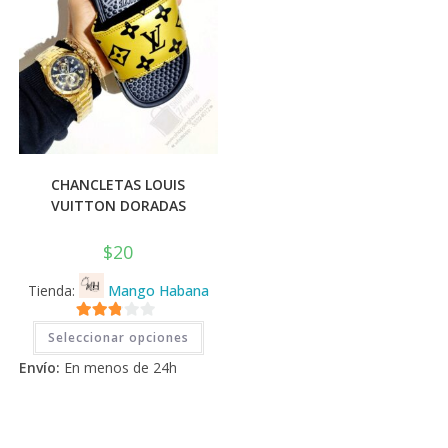
CHANCLETAS LOUIS
VUITTON DORADAS
$
20
Tienda:
Mango Habana
Este
2.71
Seleccionar opciones
producto
tiene
de 5
Envío:
En menos de 24h
múltiples
variantes.
Las
opciones
se
pueden