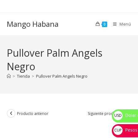
Ir
al
contenido
Mango Habana
Menú
0
Pullover Palm Angels
Negro
>
Tienda
>
Pullover Palm Angels Negro
Producto anterior
Siguiente producto
Dolar 
USD
$
Pesos
CUP