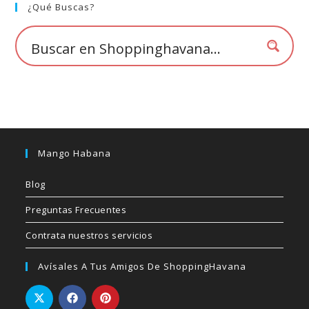
elegir
¿Qué Buscas?
en
la
página
de
producto
Mango Habana
Blog
Preguntas Frecuentes
Contrata nuestros servicios
Avísales A Tus Amigos De ShoppingHavana