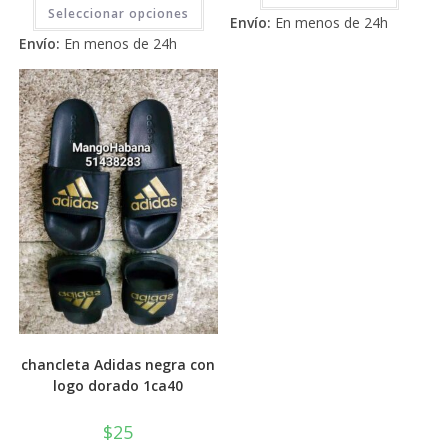
Este
2.71
de 5
Seleccionar opciones
producto
Envío:
En menos de 24h
tiene
de 5
Envío:
En menos de 24h
múltiples
variantes.
Las
opciones
se
pueden
elegir
en
la
página
de
producto
chancleta Adidas negra con
logo dorado 1ca40
$
25