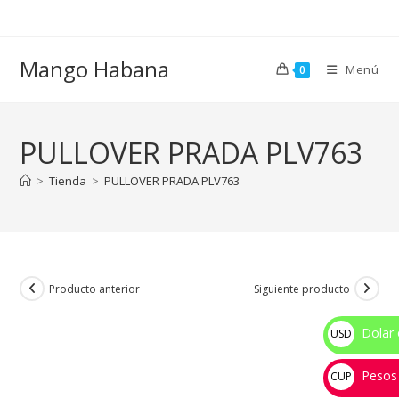
Ir
al
contenido
Mango Habana
Menú
0
PULLOVER PRADA PLV763
>
Tienda
>
PULLOVER PRADA PLV763
Producto anterior
Siguiente producto
Dolar 
USD
$
Pesos
CUP