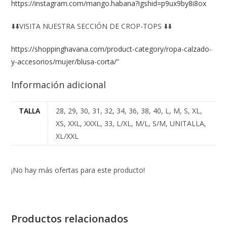
https://instagram.com/mango.habana?igshid=p9ux9by8i8ox
⬇️⬇️VISITA NUESTRA SECCIÓN DE CROP-TOPS ⬇️⬇️
https://shoppinghavana.com/product-category/ropa-calzado-
y-accesorios/mujer/blusa-corta/
”
Información adicional
TALLA
28, 29, 30, 31, 32, 34, 36, 38, 40, L, M, S, XL,
XS, XXL, XXXL, 33, L/XL, M/L, S/M, UNITALLA,
XL/XXL
¡No hay más ofertas para este producto!
Productos relacionados