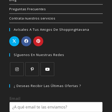
Preguntas Frecuentes
Contrata nuestros servicios
Avísales A Tus Amigos De ShoppingHavana
Síguenos En Nuestras Redes
Se
Se
Se
abre
abre
abre
¿ Deseas Recibir Las Últimas Ofertas ?
en
en
en
una
una
una
Email
nueva
nueva
nueva
pestaña
pestaña
pestaña