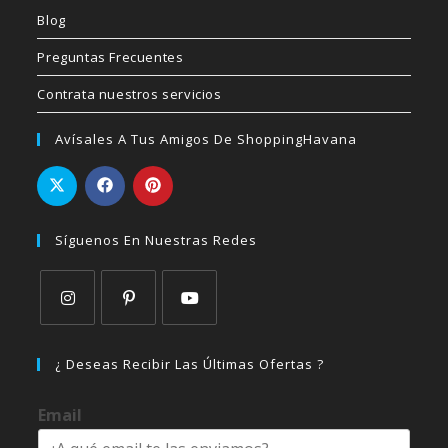
Blog
Preguntas Frecuentes
Contrata nuestros servicios
Avísales A Tus Amigos De ShoppingHavana
Síguenos En Nuestras Redes
Se
Se
Se
abre
abre
abre
¿ Deseas Recibir Las Últimas Ofertas ?
en
en
en
una
una
una
Email
nueva
nueva
nueva