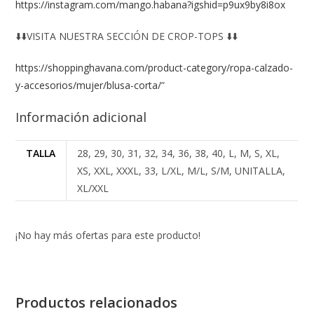
https://instagram.com/mango.habana?igshid=p9ux9by8i8ox
⬇️⬇️VISITA NUESTRA SECCIÓN DE CROP-TOPS ⬇️⬇️
https://shoppinghavana.com/product-category/ropa-calzado-
y-accesorios/mujer/blusa-corta/
”
Información adicional
TALLA
28, 29, 30, 31, 32, 34, 36, 38, 40, L, M, S, XL,
XS, XXL, XXXL, 33, L/XL, M/L, S/M, UNITALLA,
XL/XXL
¡No hay más ofertas para este producto!
Productos relacionados