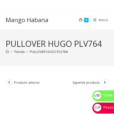
Ir
al
contenido
Mango Habana
Menú
0
PULLOVER HUGO PLV764
>
Tienda
>
PULLOVER HUGO PLV764
Producto anterior
Siguiente producto
Dolar 
USD
$
Pesos
CUP