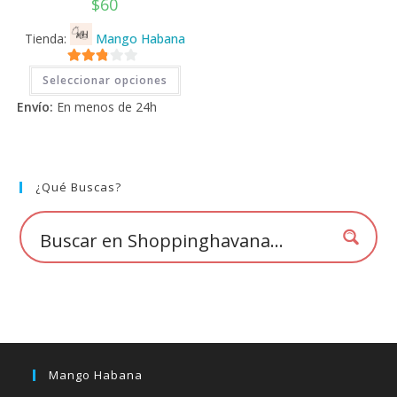
$
60
Tienda:
Mango Habana
Este
2.71
Seleccionar opciones
producto
tiene
de 5
Envío:
En menos de 24h
múltiples
variantes.
Las
opciones
se
pueden
elegir
¿Qué Buscas?
en
la
página
de
producto
Mango Habana