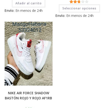
2.71
Añadir al carrito
Este
2.71
de 5
Seleccionar opciones
prod
Envío:
En menos de 24h
tiene
de 5
Envío:
En menos de 24h
múlti
varia
Las
opci
se
pued
elegi
en
la
pági
de
prod
NIKE AIR FORCE SHADOW
BASTÓN ROJO Y ROJO AF1RB