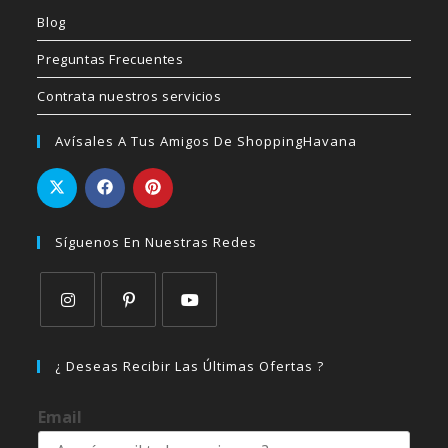
Blog
Preguntas Frecuentes
Contrata nuestros servicios
Avísales A Tus Amigos De ShoppingHavana
Síguenos En Nuestras Redes
Se
Se
Se
abre
abre
abre
¿ Deseas Recibir Las Últimas Ofertas ?
en
en
en
una
una
una
Email
nueva
nueva
nueva