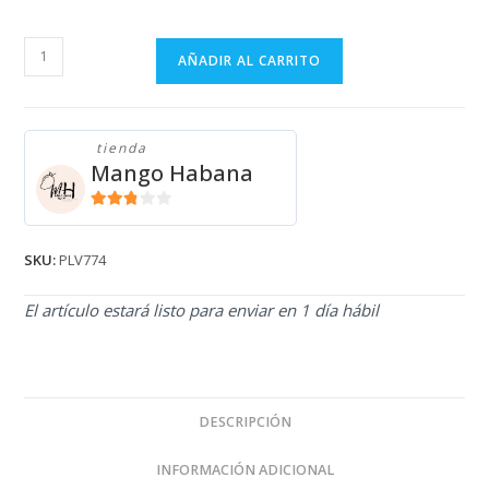
PULLOVER
AÑADIR AL CARRITO
VERSACE
PLV774
cantidad
tienda
Mango Habana
2.71
de 5
SKU:
PLV774
El artículo estará listo para enviar en 1 día hábil
DESCRIPCIÓN
INFORMACIÓN ADICIONAL