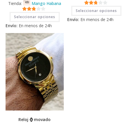
Tienda:
Mango Habana
Este
2.71
Seleccionar opciones
prod
Este
2.71
tiene
de 5
Seleccionar opciones
producto
Envío:
En menos de 24h
múlti
tiene
de 5
varia
Envío:
En menos de 24h
múltiples
Las
variantes.
opci
Las
se
opciones
pued
se
elegi
pueden
en
elegir
la
en
pági
la
de
página
prod
de
producto
Reloj ⌚ movado