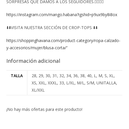
SORPRESAS QUE DAMOS A LOS SEGUIDORES.👇🏻👇🏻
https://instagram.com/mango.habana?igshid=p9ux9by8i8ox
⬇️⬇️VISITA NUESTRA SECCIÓN DE CROP-TOPS ⬇️⬇️
https://shoppinghavana.com/product-category/ropa-calzado-
y-accesorios/mujer/blusa-corta/
”
Información adicional
TALLA
28, 29, 30, 31, 32, 34, 36, 38, 40, L, M, S, XL,
XS, XXL, XXXL, 33, L/XL, M/L, S/M, UNITALLA,
XL/XXL
¡No hay más ofertas para este producto!