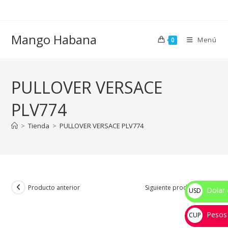
Ir
al
contenido
Mango Habana
Menú
0
PULLOVER VERSACE
PLV774
>
Tienda
>
PULLOVER VERSACE PLV774
Producto anterior
Siguiente producto
Dolar 
USD
$
Pesos
CUP