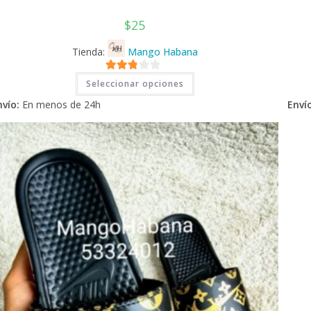
$
25
Tienda:
Mango Habana
Este
2.71
Seleccionar opciones
producto
tiene
de 5
nvío:
En menos de 24h
Envío
múltiples
variantes.
Las
opciones
se
pueden
elegir
en
la
página
de
producto