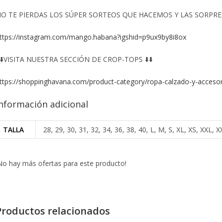
O TE PIERDAS LOS SÚPER SORTEOS QUE HACEMOS Y LAS SORPRESA
ttps://instagram.com/mango.habana?igshid=p9ux9by8i8ox
️⬇️VISITA NUESTRA SECCIÓN DE CROP-TOPS ⬇️⬇️
ttps://shoppinghavana.com/product-category/ropa-calzado-y-accesor
nformación adicional
TALLA
28, 29, 30, 31, 32, 34, 36, 38, 40, L, M, S, XL, XS, XXL
No hay más ofertas para este producto!
Productos relacionados