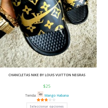
CHANCLETAS NIKE BY LOUIS VUITTON NEGRAS
$
25
Tienda:
Mango Habana
Este
2.71
Seleccionar opciones
producto