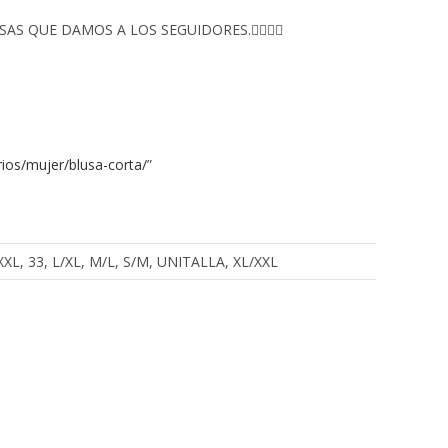
S QUE DAMOS A LOS SEGUIDORES.👇🏻👇🏻
ios/mujer/blusa-corta/
”
, XXXL, 33, L/XL, M/L, S/M, UNITALLA, XL/XXL