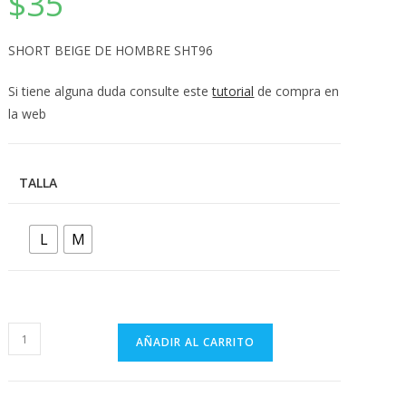
$
35
💰
cup
SHORT BEIGE DE HOMBRE SHT96
Si tiene alguna duda consulte este
tutorial
de compra en
la web
TALLA
L
M
SHORT
AÑADIR AL CARRITO
BEIGE
DE
HOMBRE