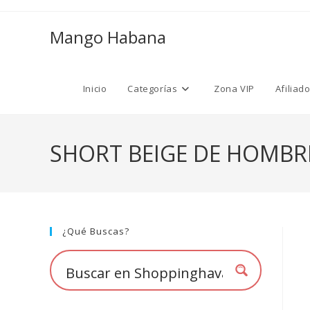
Ir
al
Mango Habana
contenido
Inicio
Categorías
Zona VIP
Afiliad
SHORT BEIGE DE HOMBR
¿Qué Buscas?