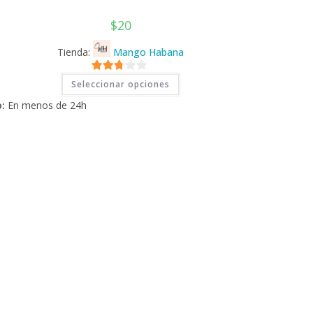
$
20
Tienda:
Mango Habana
Este
2.71
Seleccionar opciones
producto
tiene
de 5
:
En menos de 24h
múltiples
variantes.
Las
opciones
se
pueden
elegir
en
la
página
de
producto