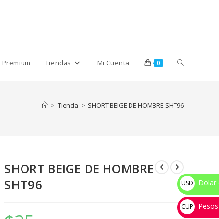
Alternar
s Premium
Tiendas
Mi Cuenta
0
búsqueda
>
Tienda
>
SHORT BEIGE DE HOMBRE SHT96
de
SHORT BEIGE DE HOMBRE
la
SHT96
Dolar 
USD
$
Pesos
web
CUP