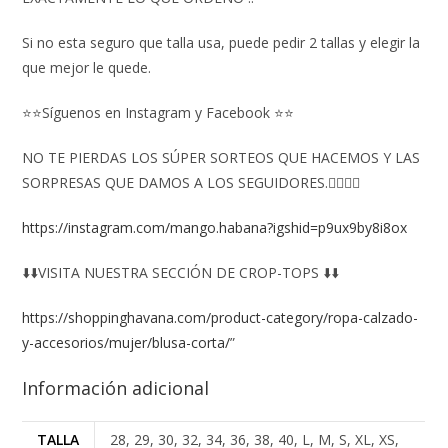
Si no esta seguro que talla usa, puede pedir 2 tallas y elegir la
que mejor le quede.
⭐⭐Síguenos en Instagram y Facebook ⭐⭐
NO TE PIERDAS LOS SÚPER SORTEOS QUE HACEMOS Y LAS
SORPRESAS QUE DAMOS A LOS SEGUIDORES.👇🏻👇🏻
https://instagram.com/mango.habana?igshid=p9ux9by8i8ox
⬇️⬇️VISITA NUESTRA SECCIÓN DE CROP-TOPS ⬇️⬇️
https://shoppinghavana.com/product-category/ropa-calzado-
y-accesorios/mujer/blusa-corta/
”
Información adicional
TALLA
28, 29, 30, 32, 34, 36, 38, 40, L, M, S, XL, XS,