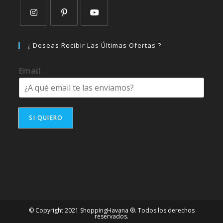
Se
Se
Se
abre
abre
abre
¿ Deseas Recibir Las Últimas Ofertas ?
en
en
en
una
una
una
Email
nueva
nueva
nueva
pestaña
pestaña
pestaña
SI QUIERO
© Copyright 2021 ShoppingHavana ®. Todos los derechos
reservados.