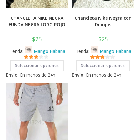
CHANCLETA NIKE NEGRA
Chancleta Nike Negra con
FUNDA NEGRA LOGO ROJO
Dibujos
$
25
$
25
Tienda:
Mango Habana
Tienda:
Mango Habana
Este
Este
2.71
2.71
Seleccionar opciones
Seleccionar opciones
producto
prod
tiene
tiene
de 5
de 5
Envío:
En menos de 24h
Envío:
En menos de 24h
múltiples
múlti
variantes.
varia
Las
Las
opciones
opci
se
se
pueden
pued
elegir
elegi
en
en
la
la
página
pági
de
de
producto
prod