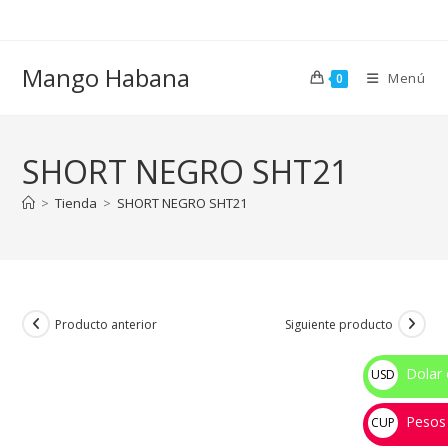
Ir
al
contenido
Mango Habana
Menú
0
SHORT NEGRO SHT21
>
Tienda
>
SHORT NEGRO SHT21
Producto anterior
Siguiente producto
Dolar 
USD
$
Pesos
CUP