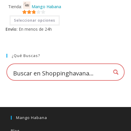
Tienda:
Mango Habana
Este
2.71
Seleccionar opciones
producto
tiene
de 5
Envío:
En menos de 24h
múltiples
variantes.
Las
opciones
se
pueden
elegir
¿Qué Buscas?
en
la
página
de
producto
Mango Habana
Blog