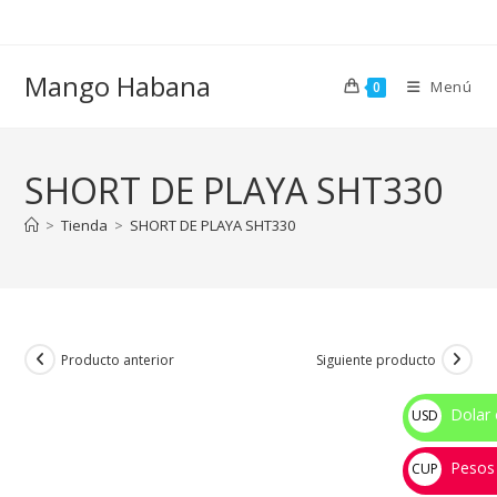
Ir
al
contenido
Mango Habana
Menú
0
SHORT DE PLAYA SHT330
>
Tienda
>
SHORT DE PLAYA SHT330
Producto anterior
Siguiente producto
Dolar 
USD
$
Pesos
CUP