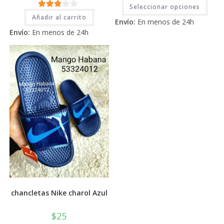
Este
2.71
Seleccionar opciones
prod
2.71
tiene
de 5
Añadir al carrito
Envío:
En menos de 24h
múlti
de 5
varia
Envío:
En menos de 24h
Las
opci
se
pued
elegi
en
la
pági
de
prod
chancletas Nike charol Azul
$
25