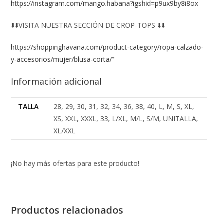
https://instagram.com/mango.habana?igshid=p9ux9by8i8ox
⬇️⬇️VISITA NUESTRA SECCIÓN DE CROP-TOPS ⬇️⬇️
https://shoppinghavana.com/product-category/ropa-calzado-
y-accesorios/mujer/blusa-corta/
”
Información adicional
TALLA
28, 29, 30, 31, 32, 34, 36, 38, 40, L, M, S, XL,
XS, XXL, XXXL, 33, L/XL, M/L, S/M, UNITALLA,
XL/XXL
¡No hay más ofertas para este producto!
Productos relacionados