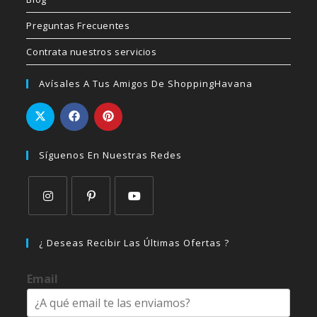
Preguntas Frecuentes
Contrata nuestros servicios
Avísales A Tus Amigos De ShoppingHavana
Síguenos En Nuestras Redes
Se
Se
Se
abre
abre
abre
¿ Deseas Recibir Las Últimas Ofertas ?
en
en
en
una
una
una
Email
nueva
nueva
nueva
pestaña
pestaña
pestaña