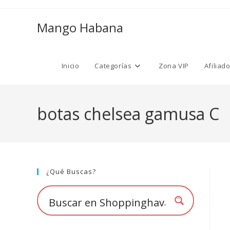
Ir
al
Mango Habana
contenido
Inicio
Categorías
Zona VIP
Afiliad
botas chelsea gamusa C
¿Qué Buscas?