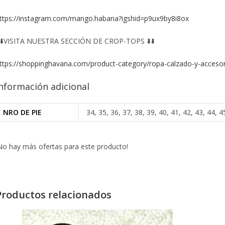
ttps://instagram.com/mango.habana?igshid=p9ux9by8i8ox
️⬇️VISITA NUESTRA SECCIÓN DE CROP-TOPS ⬇️⬇️
ttps://shoppinghavana.com/product-category/ropa-calzado-y-accesor
nformación adicional
NRO DE PIE
34, 35, 36, 37, 38, 39, 40, 41, 42, 43, 44, 4
No hay más ofertas para este producto!
Productos relacionados