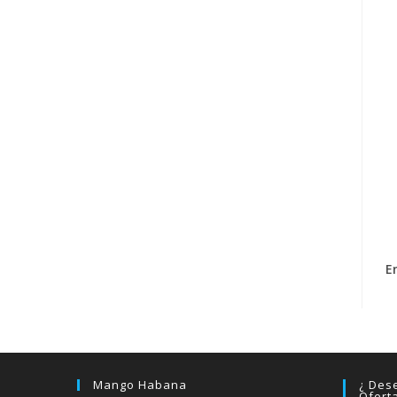
E
Mango Habana
¿ Dese
Ofert