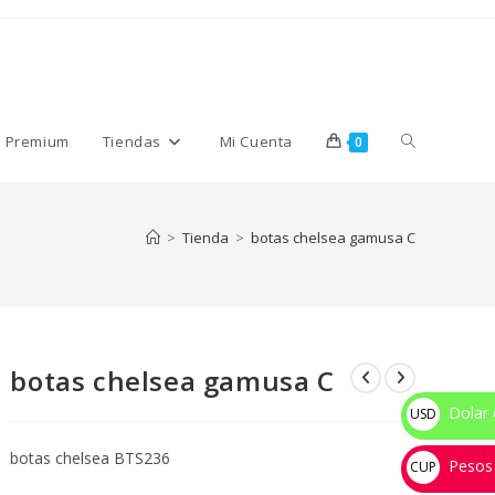
Alternar
s Premium
Tiendas
Mi Cuenta
0
búsqueda
>
Tienda
>
botas chelsea gamusa C
de
botas chelsea gamusa C
la
Dolar 
USD
$
botas chelsea BTS236
Pesos
web
CUP