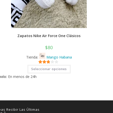
Zapatos Nike Air Force One Clásicos
$
80
Tienda:
Mango Habana
Este
2.71
Seleccionar opciones
producto
tiene
de 5
nvío:
En menos de 24h
múltiples
variantes.
Las
opciones
se
pueden
elegir
en
la
página
as Recibir Las Últimas
de
as ?