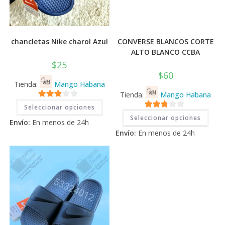
chancletas Nike charol Azul
CONVERSE BLANCOS CORTE
ALTO BLANCO CCBA
$
25
$
60
Tienda:
Mango Habana
Tienda:
Mango Habana
Este
2.71
Seleccionar opciones
producto
Este
2.71
tiene
de 5
Seleccionar opciones
prod
Envío:
En menos de 24h
múltiples
tiene
de 5
variantes.
Envío:
En menos de 24h
múlti
Las
varia
opciones
Las
se
opci
pueden
se
elegir
pued
en
elegi
la
en
página
la
de
pági
producto
de
prod