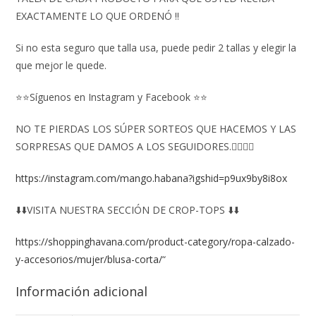
EXACTAMENTE LO QUE ORDENÓ ‼️
Si no esta seguro que talla usa, puede pedir 2 tallas y elegir la
que mejor le quede.
⭐⭐Síguenos en Instagram y Facebook ⭐⭐
NO TE PIERDAS LOS SÚPER SORTEOS QUE HACEMOS Y LAS
SORPRESAS QUE DAMOS A LOS SEGUIDORES.👇🏻👇🏻
https://instagram.com/mango.habana?igshid=p9ux9by8i8ox
⬇️⬇️VISITA NUESTRA SECCIÓN DE CROP-TOPS ⬇️⬇️
https://shoppinghavana.com/product-category/ropa-calzado-
y-accesorios/mujer/blusa-corta/
“
Información adicional