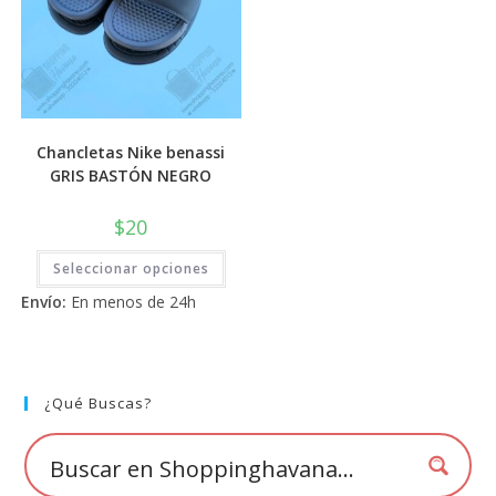
Chancletas Nike benassi
GRIS BASTÓN NEGRO
$
20
Este
Seleccionar opciones
producto
tiene
Envío:
En menos de 24h
múltiples
variantes.
Las
opciones
se
pueden
elegir
¿Qué Buscas?
en
la
página
de
producto