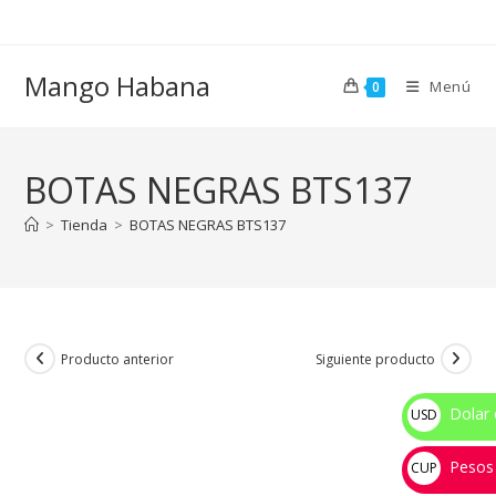
Ir
al
contenido
Mango Habana
Menú
0
BOTAS NEGRAS BTS137
>
Tienda
>
BOTAS NEGRAS BTS137
Producto anterior
Siguiente producto
Dolar 
USD
$
Pesos
CUP