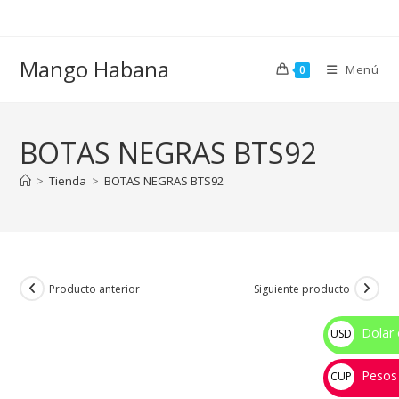
Ir
al
contenido
Mango Habana
Menú
0
BOTAS NEGRAS BTS92
>
Tienda
>
BOTAS NEGRAS BTS92
Producto anterior
Siguiente producto
Dolar 
USD
$
Pesos
CUP