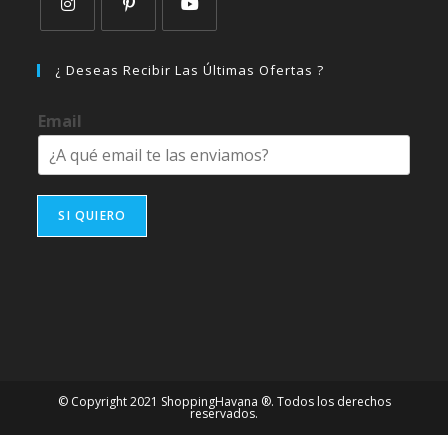
Se
Se
Se
abre
abre
abre
¿ Deseas Recibir Las Últimas Ofertas ?
en
en
en
una
una
una
Email
nueva
nueva
nueva
pestaña
pestaña
pestaña
SI QUIERO
© Copyright 2021 ShoppingHavana ®. Todos los derechos
reservados.