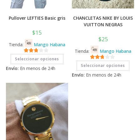
Pullover LEFTIES Basic gris
CHANCLETAS NIKE BY LOUIS
VUITTON NEGRAS
$
15
$
25
Tienda:
Mango Habana
Tienda:
Mango Habana
Este
2.71
Seleccionar opciones
producto
Este
2.71
tiene
de 5
Seleccionar opciones
prod
Envío:
En menos de 24h
múltiples
tiene
de 5
variantes.
Envío:
En menos de 24h
múlti
Las
varia
opciones
Las
se
opci
pueden
se
elegir
pued
en
elegi
la
en
página
la
de
pági
producto
de
prod