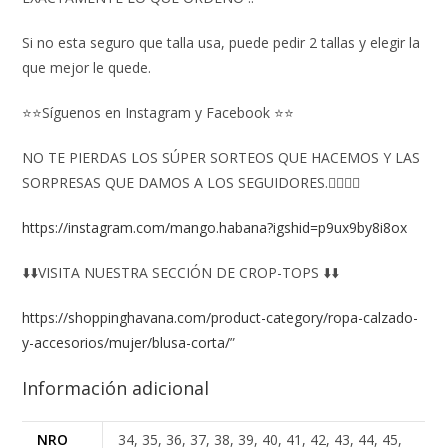
Si no esta seguro que talla usa, puede pedir 2 tallas y elegir la
que mejor le quede.
⭐⭐Síguenos en Instagram y Facebook ⭐⭐
NO TE PIERDAS LOS SÚPER SORTEOS QUE HACEMOS Y LAS
SORPRESAS QUE DAMOS A LOS SEGUIDORES.👇🏻👇🏻
https://instagram.com/mango.habana?igshid=p9ux9by8i8ox
⬇️⬇️VISITA NUESTRA SECCIÓN DE CROP-TOPS ⬇️⬇️
https://shoppinghavana.com/product-category/ropa-calzado-
y-accesorios/mujer/blusa-corta/
”
Información adicional
NRO
34, 35, 36, 37, 38, 39, 40, 41, 42, 43, 44, 45,