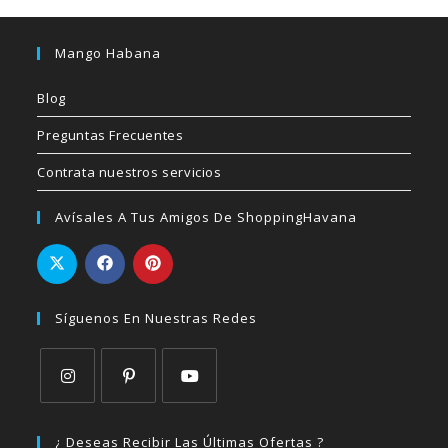
Mango Habana
Blog
Preguntas Frecuentes
Contrata nuestros servicios
Avísales A Tus Amigos De ShoppingHavana
Síguenos En Nuestras Redes
Se
Se
Se
abre
abre
abre
¿ Deseas Recibir Las Últimas Ofertas ?