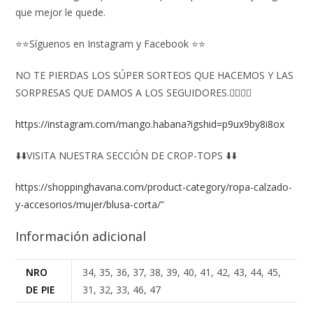
que mejor le quede.
⭐⭐Síguenos en Instagram y Facebook ⭐⭐
NO TE PIERDAS LOS SÚPER SORTEOS QUE HACEMOS Y LAS
SORPRESAS QUE DAMOS A LOS SEGUIDORES.👇🏻👇🏻
https://instagram.com/mango.habana?igshid=p9ux9by8i8ox
⬇️⬇️VISITA NUESTRA SECCIÓN DE CROP-TOPS ⬇️⬇️
https://shoppinghavana.com/product-category/ropa-calzado-
y-accesorios/mujer/blusa-corta/
”
Información adicional
NRO
34, 35, 36, 37, 38, 39, 40, 41, 42, 43, 44, 45,
DE PIE
31, 32, 33, 46, 47