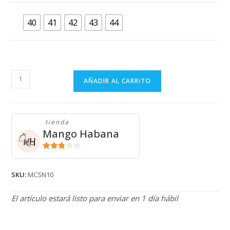
40
41
42
43
44
MOCASINES
AÑADIR AL CARRITO
MARRONES
BEVERLY
HILLS
tienda
POLO
Mango Habana
CLUB
MCSN10
2.71
cantidad
de 5
SKU:
MCSN10
El artículo estará listo para enviar en 1 día hábil