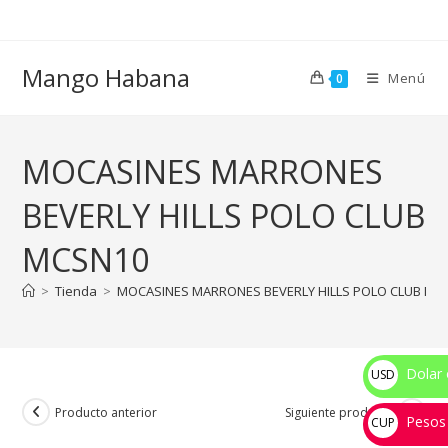
Ir
al
contenido
Mango Habana
Menú
0
MOCASINES MARRONES
BEVERLY HILLS POLO CLUB
MCSN10
>
Tienda
>
MOCASINES MARRONES BEVERLY HILLS POLO CLUB MC
Dolar 
USD
$
Producto anterior
Siguiente producto
Pesos
CUP