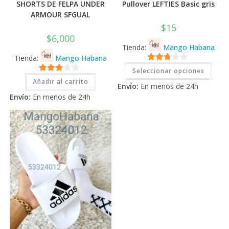
SHORTS DE FELPA UNDER
Pullover LEFTIES Basic gris
ARMOUR SFGUAL
$
15
$
6,000
Tienda:
Mango Habana
Tienda:
Mango Habana
Este
2.71
Seleccionar opciones
prod
2.71
tiene
de 5
Añadir al carrito
Envío:
En menos de 24h
múlti
de 5
varia
Envío:
En menos de 24h
Las
opci
se
pued
elegi
en
la
pági
de
prod