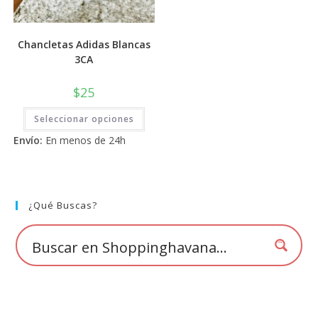
Chancletas Adidas Blancas
3CA
$
25
Este
Seleccionar opciones
producto
tiene
Envío:
En menos de 24h
múltiples
variantes.
Las
opciones
se
pueden
elegir
¿Qué Buscas?
en
la
página
de
producto