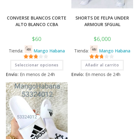
CONVERSE BLANCOS CORTE
SHORTS DE FELPA UNDER
ALTO BLANCO CCBA
ARMOUR SFGUAL
$
60
$
6,000
Tienda:
Mango Habana
Tienda:
Mango Habana
Este
2.71
2.71
Seleccionar opciones
Añadir al carrito
producto
tiene
de 5
de 5
Envío:
En menos de 24h
Envío:
En menos de 24h
múltiples
variantes.
Las
opciones
se
pueden
elegir
en
la
página
de
producto