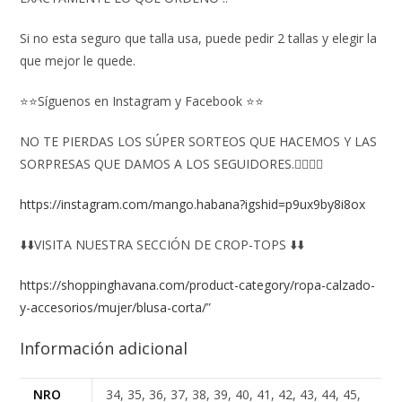
Si no esta seguro que talla usa, puede pedir 2 tallas y elegir la
que mejor le quede.
⭐⭐Síguenos en Instagram y Facebook ⭐⭐
NO TE PIERDAS LOS SÚPER SORTEOS QUE HACEMOS Y LAS
SORPRESAS QUE DAMOS A LOS SEGUIDORES.👇🏻👇🏻
https://instagram.com/mango.habana?igshid=p9ux9by8i8ox
⬇️⬇️VISITA NUESTRA SECCIÓN DE CROP-TOPS ⬇️⬇️
https://shoppinghavana.com/product-category/ropa-calzado-
y-accesorios/mujer/blusa-corta/
”
Información adicional
NRO
34, 35, 36, 37, 38, 39, 40, 41, 42, 43, 44, 45,