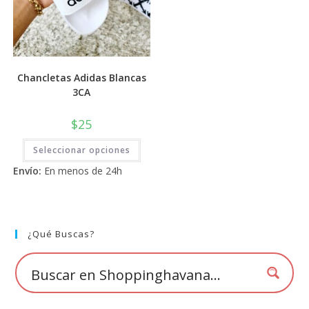
Chancletas Adidas Blancas
3CA
$
25
Este
Seleccionar opciones
producto
tiene
Envío:
En menos de 24h
múltiples
variantes.
Las
opciones
se
pueden
elegir
¿Qué Buscas?
en
la
página
de
producto