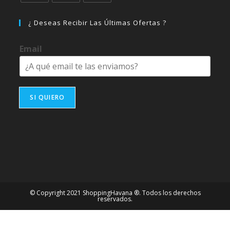
Se
Se
Se
abre
abre
abre
¿ Deseas Recibir Las Últimas Ofertas ?
en
en
en
una
una
una
Email
nueva
nueva
nueva
pestaña
pestaña
pestaña
SI QUIERO
© Copyright 2021 ShoppingHavana ®. Todos los derechos
reservados.