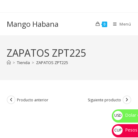
Ir
al
contenido
Mango Habana
Menú
0
ZAPATOS ZPT225
>
Tienda
>
ZAPATOS ZPT225
Producto anterior
Siguiente producto
Dolar 
USD
$
Pesos
CUP