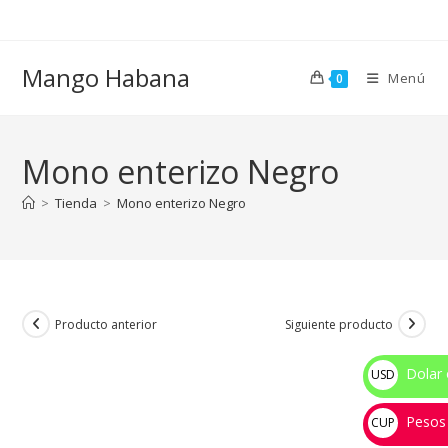
Ir
al
contenido
Mango Habana
Menú
0
Mono enterizo Negro
>
Tienda
>
Mono enterizo Negro
Producto anterior
Siguiente producto
Dolar 
USD
$
Pesos
CUP