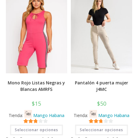
Mono Rojo Listas Negras y
Pantalón 4 puerta mujer
Blancas AMRFS
J4MC
$
15
$
50
Tienda:
Mango Habana
Tienda:
Mango Habana
Este
Este
2.71
2.71
Seleccionar opciones
Seleccionar opciones
producto
prod
tiene
tiene
de 5
de 5