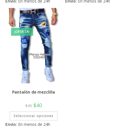
Envío:
En menos de 24h
Envío:
En menos de 24h
múltiples
múlti
variantes.
varia
Las
Las
opciones
opci
se
se
pueden
pued
elegir
elegi
en
en
¡OFERTA!
la
la
página
pági
de
de
producto
prod
Pantalón de mezclilla
$
40
$
45
Este
Seleccionar opciones
producto
tiene
Envío:
En menos de 24h
múltiples