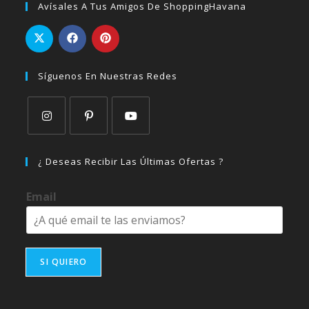
Avísales A Tus Amigos De ShoppingHavana
Síguenos En Nuestras Redes
Se
Se
Se
abre
abre
abre
¿ Deseas Recibir Las Últimas Ofertas ?
en
en
en
una
una
una
Email
nueva
nueva
nueva
pestaña
pestaña
pestaña
SI QUIERO