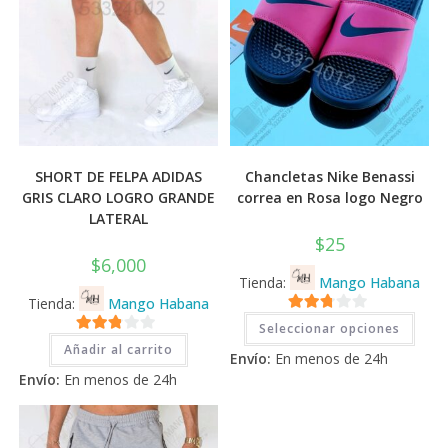
SHORT DE FELPA ADIDAS
Chancletas Nike Benassi
GRIS CLARO LOGRO GRANDE
correa en Rosa logo Negro
LATERAL
$
25
$
6,000
Tienda:
Mango Habana
Tienda:
Mango Habana
Este
2.71
Seleccionar opciones
prod
2.71
tiene
de 5
Añadir al carrito
Envío:
En menos de 24h
múlti
de 5
varia
Envío:
En menos de 24h
Las
opci
se
pued
elegi