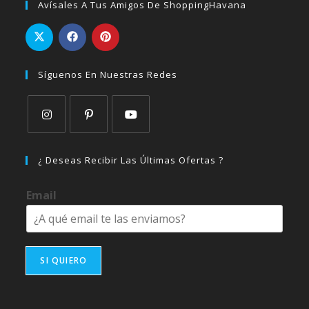
Avísales A Tus Amigos De ShoppingHavana
Síguenos En Nuestras Redes
Se
Se
Se
abre
abre
abre
¿ Deseas Recibir Las Últimas Ofertas ?
en
en
en
una
una
una
Email
nueva
nueva
nueva
pestaña
pestaña
pestaña
SI QUIERO