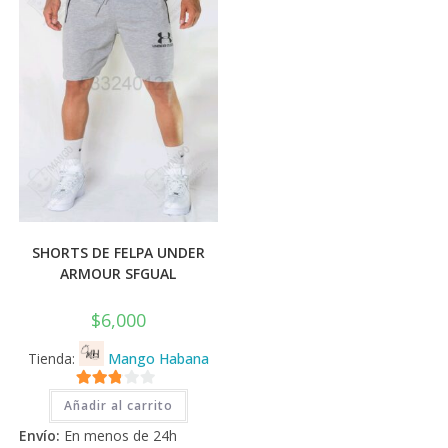
en
la
pági
de
prod
SHORTS DE FELPA UNDER
ARMOUR SFGUAL
$
6,000
Tienda:
Mango Habana
2.71
Añadir al carrito
de 5
Envío:
En menos de 24h