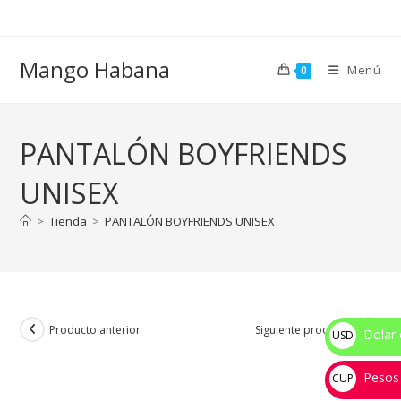
Ir
al
contenido
Mango Habana
Menú
0
PANTALÓN BOYFRIENDS
UNISEX
>
Tienda
>
PANTALÓN BOYFRIENDS UNISEX
Producto anterior
Siguiente producto
Dolar 
USD
$
Pesos
CUP