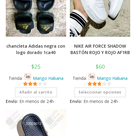
chancleta Adidas negra con
NIKE AIR FORCE SHADOW
logo dorado 1ca40
BASTÓN ROJO Y ROJO AF1RB
$
25
$
60
Tienda:
Mango Habana
Tienda:
Mango Habana
Este
2.71
2.71
Añadir al carrito
Seleccionar opciones
prod
tiene
de 5
de 5
Envío:
En menos de 24h
Envío:
En menos de 24h
múlti
varia
Las
opci
se
pued
elegi
en
la