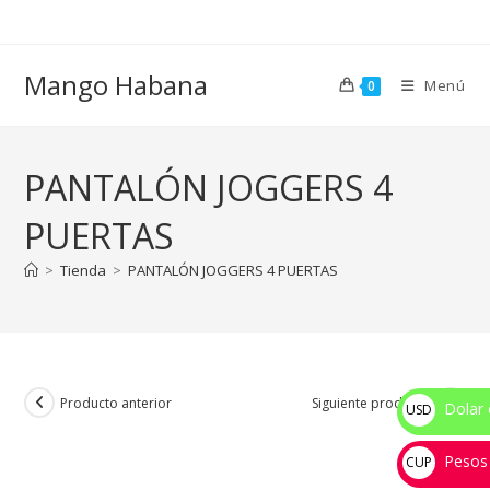
Ir
al
contenido
Mango Habana
Menú
0
PANTALÓN JOGGERS 4
PUERTAS
>
Tienda
>
PANTALÓN JOGGERS 4 PUERTAS
Producto anterior
Siguiente producto
Dolar 
USD
$
Pesos
CUP