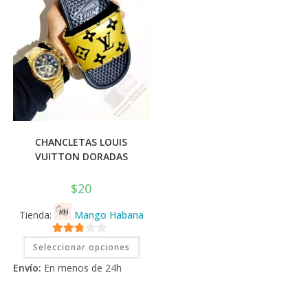
pági
de
prod
CHANCLETAS LOUIS
VUITTON DORADAS
$
20
Tienda:
Mango Habana
Este
2.71
Seleccionar opciones
producto
tiene
de 5
Envío:
En menos de 24h
múltiples
variantes.
Las
opciones
se