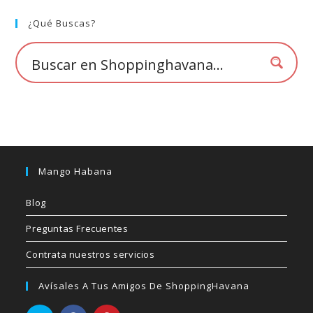
pueden
elegir
¿Qué Buscas?
en
la
página
de
producto
Mango Habana
Blog
Preguntas Frecuentes
Contrata nuestros servicios
Avísales A Tus Amigos De ShoppingHavana