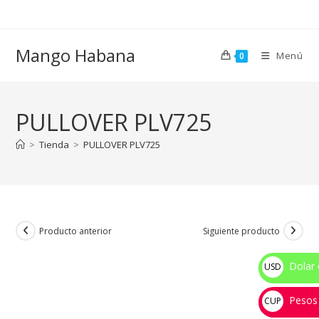
Ir
al
contenido
Mango Habana
Menú
0
PULLOVER PLV725
>
Tienda
>
PULLOVER PLV725
Producto anterior
Siguiente producto
Dolar 
USD
$
Pesos
CUP