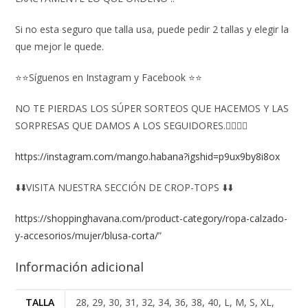
Si no esta seguro que talla usa, puede pedir 2 tallas y elegir la
que mejor le quede.
⭐⭐Síguenos en Instagram y Facebook ⭐⭐
NO TE PIERDAS LOS SÚPER SORTEOS QUE HACEMOS Y LAS
SORPRESAS QUE DAMOS A LOS SEGUIDORES.👇🏻👇🏻
https://instagram.com/mango.habana?igshid=p9ux9by8i8ox
⬇️⬇️VISITA NUESTRA SECCIÓN DE CROP-TOPS ⬇️⬇️
https://shoppinghavana.com/product-category/ropa-calzado-
y-accesorios/mujer/blusa-corta/
”
Información adicional
TALLA
28, 29, 30, 31, 32, 34, 36, 38, 40, L, M, S, XL,