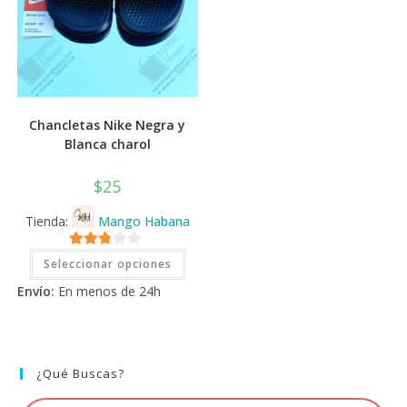
Chancletas Nike Negra y
Blanca charol
$
25
Tienda:
Mango Habana
Este
2.71
Seleccionar opciones
producto
tiene
de 5
Envío:
En menos de 24h
múltiples
variantes.
Las
opciones
se
pueden
elegir
¿Qué Buscas?
en
la
página