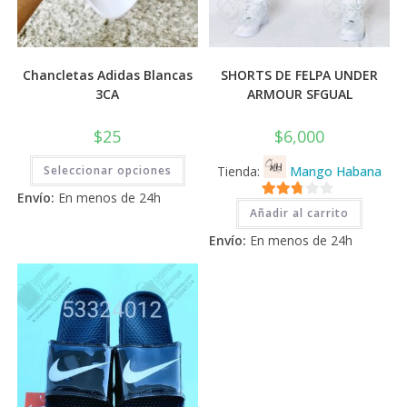
Chancletas Adidas Blancas
SHORTS DE FELPA UNDER
3CA
ARMOUR SFGUAL
$
25
$
6,000
Este
Seleccionar opciones
Tienda:
Mango Habana
producto
tiene
Envío:
En menos de 24h
múltiples
2.71
variantes.
Añadir al carrito
Las
de 5
opciones
Envío:
En menos de 24h
se
pueden
elegir
en
la
página
de
producto