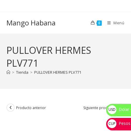
Ir
al
contenido
Mango Habana
Menú
0
PULLOVER HERMES
PLV771
>
Tienda
>
PULLOVER HERMES PLV771
Producto anterior
Siguiente producto
Dolar 
USD
$
Pesos
CUP