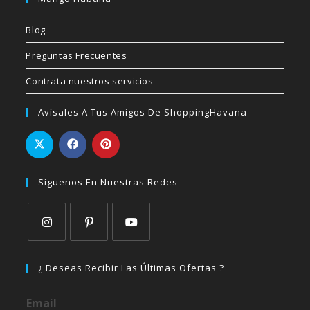
Blog
Preguntas Frecuentes
Contrata nuestros servicios
Avísales A Tus Amigos De ShoppingHavana
Síguenos En Nuestras Redes
Se
Se
Se
abre
abre
abre
¿ Deseas Recibir Las Últimas Ofertas ?
en
en
en
una
una
una
Email