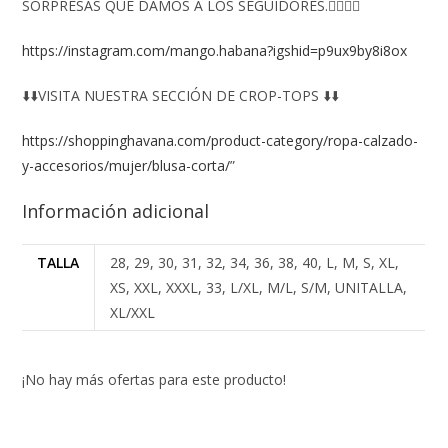
SORPRESAS QUE DAMOS A LOS SEGUIDORES.👇🏻👇🏻
https://instagram.com/mango.habana?igshid=p9ux9by8i8ox
⬇️⬇️VISITA NUESTRA SECCIÓN DE CROP-TOPS ⬇️⬇️
https://shoppinghavana.com/product-category/ropa-calzado-
y-accesorios/mujer/blusa-corta/
”
Información adicional
TALLA
28, 29, 30, 31, 32, 34, 36, 38, 40, L, M, S, XL,
XS, XXL, XXXL, 33, L/XL, M/L, S/M, UNITALLA,
XL/XXL
¡No hay más ofertas para este producto!