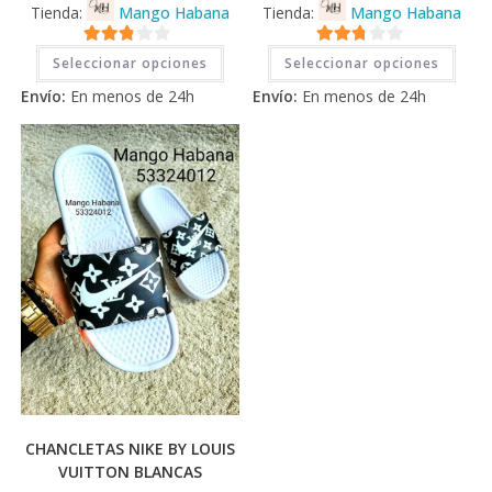
Tienda:
Mango Habana
Tienda:
Mango Habana
Este
Este
2.71
2.71
Seleccionar opciones
Seleccionar opciones
producto
prod
tiene
tiene
de 5
de 5
Envío:
En menos de 24h
Envío:
En menos de 24h
múltiples
múlti
variantes.
varia
Las
Las
opciones
opci
se
se
pueden
pued
elegir
elegi
en
en
la
la
página
pági
de
de
producto
prod
CHANCLETAS NIKE BY LOUIS
VUITTON BLANCAS