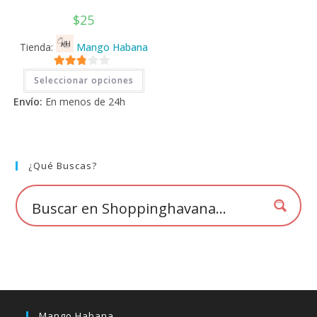
$
25
Tienda:
Mango Habana
Este
2.71
Seleccionar opciones
producto
tiene
de 5
Envío:
En menos de 24h
múltiples
variantes.
Las
opciones
se
pueden
elegir
¿Qué Buscas?
en
la
página
de
producto
Mango Habana