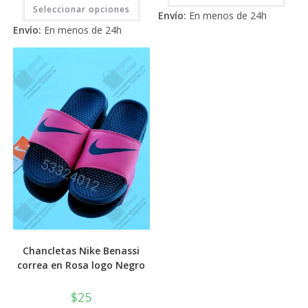
Este
2.71
tiene
de 5
Seleccionar opciones
producto
Envío:
En menos de 24h
múlti
tiene
de 5
varia
Envío:
En menos de 24h
múltiples
Las
variantes.
opci
Las
se
opciones
pued
se
elegi
pueden
en
elegir
la
en
pági
la
de
página
prod
de
producto
Chancletas Nike Benassi
correa en Rosa logo Negro
$
25