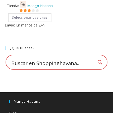
Tienda:
Mango Habana
Este
2.71
Seleccionar opciones
producto
tiene
de 5
Envío:
En menos de 24h
múltiples
variantes.
Las
opciones
se
pueden
elegir
¿Qué Buscas?
en
la
página
de
producto
Mango Habana
Blog