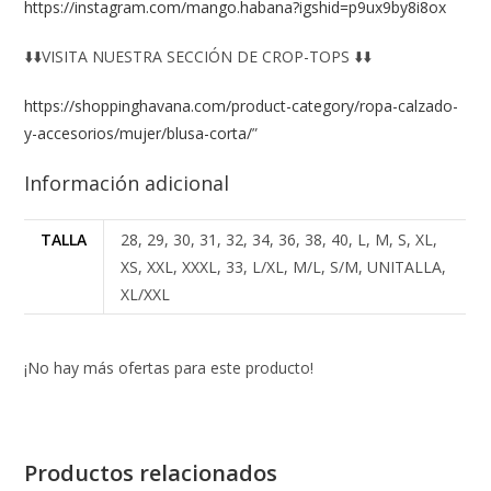
https://instagram.com/mango.habana?igshid=p9ux9by8i8ox
⬇️⬇️VISITA NUESTRA SECCIÓN DE CROP-TOPS ⬇️⬇️
https://shoppinghavana.com/product-category/ropa-calzado-
y-accesorios/mujer/blusa-corta/
”
Información adicional
TALLA
28, 29, 30, 31, 32, 34, 36, 38, 40, L, M, S, XL,
XS, XXL, XXXL, 33, L/XL, M/L, S/M, UNITALLA,
XL/XXL
¡No hay más ofertas para este producto!
Productos relacionados