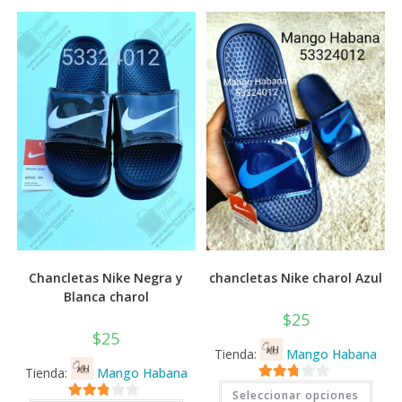
Chancletas Nike Negra y
chancletas Nike charol Azul
Blanca charol
$
25
$
25
Tienda:
Mango Habana
Tienda:
Mango Habana
Este
2.71
Seleccionar opciones
prod