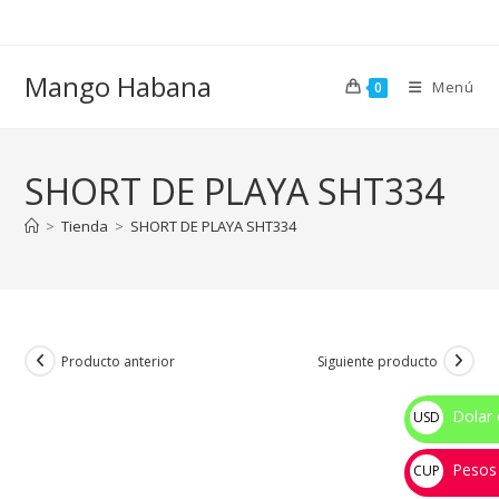
Ir
al
contenido
Mango Habana
Menú
0
SHORT DE PLAYA SHT334
>
Tienda
>
SHORT DE PLAYA SHT334
Producto anterior
Siguiente producto
Dolar 
USD
$
Pesos
CUP