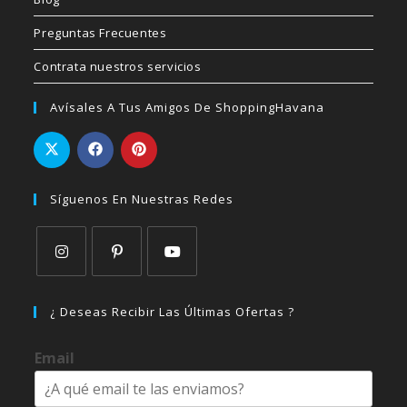
Preguntas Frecuentes
Contrata nuestros servicios
Avísales A Tus Amigos De ShoppingHavana
Síguenos En Nuestras Redes
Se
Se
Se
abre
abre
abre
¿ Deseas Recibir Las Últimas Ofertas ?
en
en
en
una
una
una
Email
nueva
nueva
nueva
pestaña
pestaña
pestaña